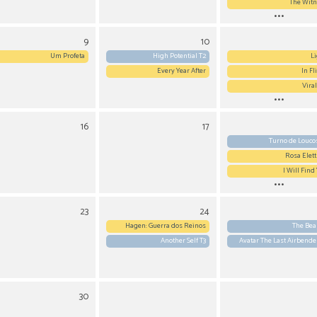
The Wit
...
9
10
Um Profeta
High Potential T2
L
Every Year After
In Fl
Viral
...
16
17
estat T3
Turno de Louco
Rosa Elett
I Will Find
...
23
24
Hagen: Guerra dos Reinos
The Bea
Another Self T3
Avatar The Last Airbende
30