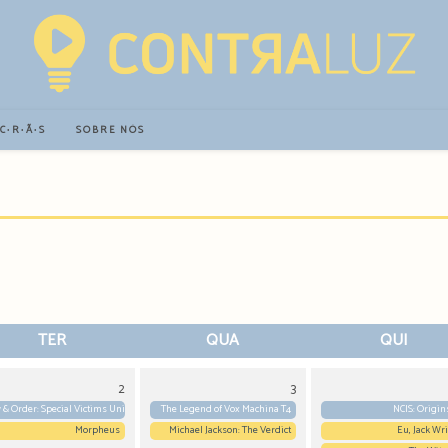
∙C∙R∙Ã∙S
SOBRE NÓS
TER
QUA
QUI
2
3
 & Order: Special Victims Unit T27
The Legend of Vox Machina T4
NCIS: Origin
Morpheus
Michael Jackson: The Verdict
Eu, Jack Wr