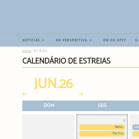
Resultados
da
pesquisa
-
sidebar
NOTÍCIAS
EM PERSPECTIVA
ON OU OFF?
E
Início
-
E∙C∙R∙Ã∙S
CALENDÁRIO DE ESTREIAS
JUN.26
DOM
SEG
1
Bahar
Law
The Trio