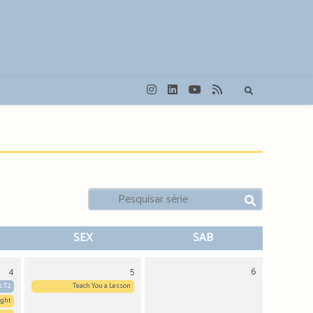
SEX
SAB
4
5
6
s T2
Teach You a Lesson
ight