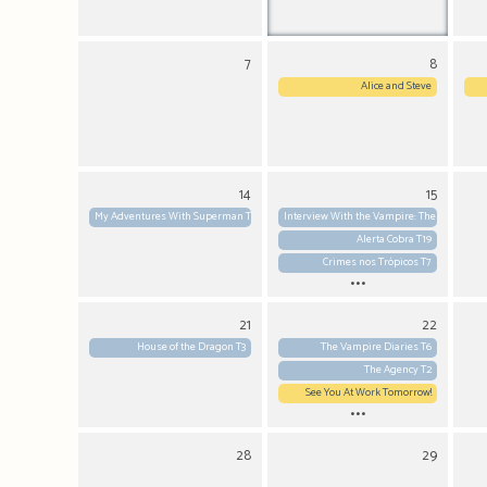
7
8
Alice and Steve
14
15
My Adventures With Superman T3
Interview With the Vampire: The Vampire L
Alerta Cobra T19
Crimes nos Trópicos T7
...
21
22
House of the Dragon T3
The Vampire Diaries T6
The Agency T2
See You At Work Tomorrow!
...
28
29