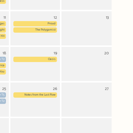
ness
11
12
13
igas
Proud
ight
The Polygamist
 Hit
18
19
20
s T2
Oasis
rica
 You
25
26
27
r T5
Notes from the Last Row
r T2