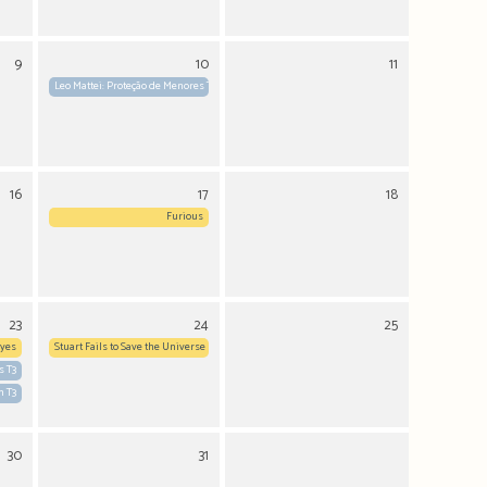
9
10
11
Leo Mattei: Proteção de Menores T12
16
17
18
Furious
23
24
25
Eyes
Stuart Fails to Save the Universe
s T3
h T3
30
31