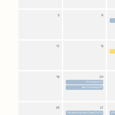
5
6
12
13
19
20
O Justiceiro T2
Boa Vizinhança T8
26
27
The Walking Dead: Dead City T3
ALF