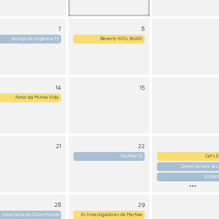
7
8
Serviço de Urgência T3
Beverly Hills, 90210
14
15
Amor da Minha Vida
21
22
SkyMed T3
Cat’s 
Quem Sai aos Seu
Elsbet
...
28
29
, Uma Coisa do Outro Mundo T3
As Investigadoras de Marlow