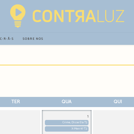
∙C∙R∙Ã∙S
SOBRE NÓS
TER
QUA
QUI
1
Crime, Disse Ela T3
X-Men 97 T2