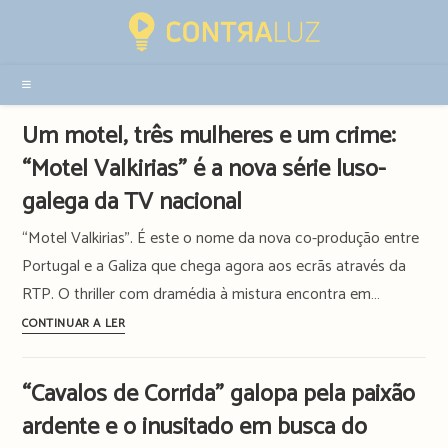
Resultados
da
pesquisa
-
sidebar
Um motel, três mulheres e um crime:
“Motel Valkirias” é a nova série luso-
galega da TV nacional
“Motel Valkirias”. É este o nome da nova co-produção entre
Portugal e a Galiza que chega agora aos ecrãs através da
RTP. O thriller com dramédia à mistura encontra em…
Um
CONTINUAR A LER
motel,
três
“Cavalos de Corrida” galopa pela paixão
mulheres
ardente e o inusitado em busca do
e
um