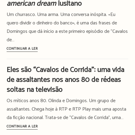
american dream
lusitano
crime:
Um churrasco. Uma arma. Uma conversa inóspita. «Eu
“Motel
Valkirias”
quero dividir o dinheiro do banco», é uma das frases de
é
Domingos que dá início a este primeiro episódio de “Cavalos
a
de…
nova
“Cavalos
CONTINUAR A LER
série
de
luso-
Corrida”
galega
Eles são “Cavalos de Corrida”: uma vida
galopa
da
de assaltantes nos anos 80 de rédeas
pela
TV
paixão
soltas na televisão
nacional
ardente
Os míticos anos 80. Olinda e Domingos. Um grupo de
e
o
assaltantes. Chega hoje à RTP e RTP Play mais uma aposta
inusitado
da ficção nacional. Trata-se de “Cavalos de Corrida”, uma…
em
Eles
CONTINUAR A LER
busca
são