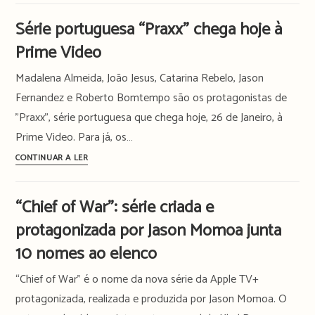
do
“Cavalos
Série portuguesa “Praxx” chega hoje à
american
de
dream
Prime Video
Corrida”:
lusitano
uma
Madalena Almeida, João Jesus, Catarina Rebelo, Jason
vida
Fernandez e Roberto Bomtempo são os protagonistas de
de
"Praxx", série portuguesa que chega hoje, 26 de Janeiro, à
assaltantes
Prime Video. Para já, os…
nos
anos
Série
CONTINUAR A LER
80
portuguesa
de
“Praxx”
“Chief of War”: série criada e
rédeas
chega
soltas
protagonizada por Jason Momoa junta
hoje
na
à
10 nomes ao elenco
televisão
Prime
“Chief of War” é o nome da nova série da Apple TV+
Video
protagonizada, realizada e produzida por Jason Momoa. O