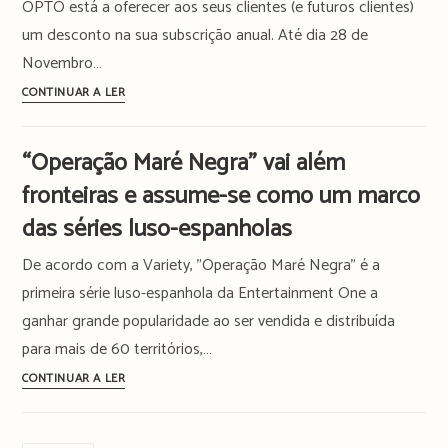
OPTO está a oferecer aos seus clientes (e futuros clientes)
Comic
um desconto na sua subscrição anual. Até dia 28 de
Con
Novembro…
Portugal
Black
CONTINUAR A LER
Friday
chega
“Operação Maré Negra” vai além
ao
fronteiras e assume-se como um marco
streaming
:
OPTO
das séries luso-espanholas
com
De acordo com a Variety, "Operação Maré Negra" é a
desconto
durante
primeira série luso-espanhola da Entertainment One a
Novembro
ganhar grande popularidade ao ser vendida e distribuída
para mais de 60 territórios,…
“Operação
CONTINUAR A LER
Maré
Negra”