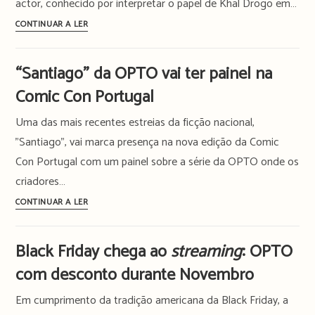
actor, conhecido por interpretar o papel de Khal Drogo em…
“Chief
CONTINUAR A LER
of
War”:
“Santiago” da OPTO vai ter painel na
série
Comic Con Portugal
criada
e
Uma das mais recentes estreias da ficção nacional,
protagonizada
"Santiago", vai marca presença na nova edição da Comic
por
Con Portugal com um painel sobre a série da OPTO onde os
Jason
criadores…
Momoa
junta
“Santiago”
CONTINUAR A LER
10
da
nomes
OPTO
Black Friday chega ao
streaming
: OPTO
ao
vai
elenco
com desconto durante Novembro
ter
painel
Em cumprimento da tradição americana da Black Friday, a
na