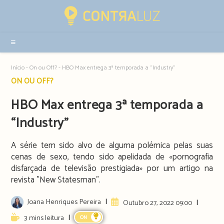
Resultados
da
pesquisa
-
sidebar
Início
-
On ou Off?
-
HBO Max entrega 3ª temporada a “Industry”
Post
ON OU OFF?
category:
HBO Max entrega 3ª temporada a
“Industry”
A série tem sido alvo de alguma polémica pelas suas
cenas de sexo, tendo sido apelidada de «pornografia
disfarçada de televisão prestigiada» por um artigo na
revista "New Statesman".
Post
Joana Henriques Pereira
Artigo
Outubro 27, 2022 09:00
author:
publicado:
Reading
3 mins leitura
ON