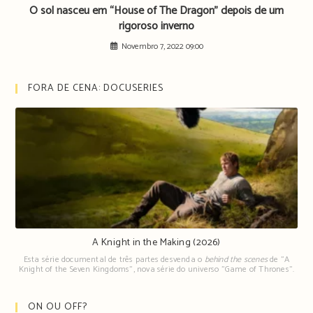
O sol nasceu em “House of The Dragon” depois de um
rigoroso inverno
Novembro 7, 2022 09:00
FORA DE CENA: DOCUSERIES
A Knight in the Making (2026)
Esta série documental de três partes desvenda o
behind the scenes
de "A
Knight of the Seven Kingdoms", nova série do universo "Game of Thrones".
ON OU OFF?