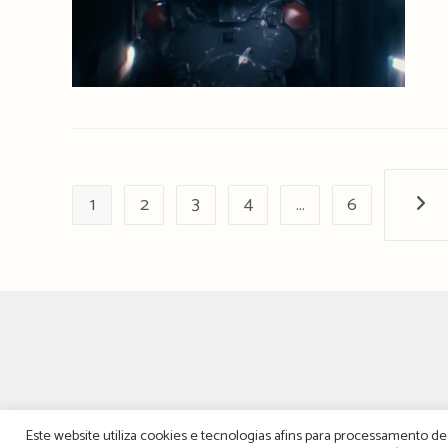
1
2
3
4
…
6
Próx
Este website utiliza cookies e tecnologias afins para processamento 