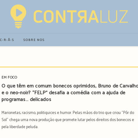
∙C∙R∙Ã∙S
SOBRE NÓS
EM FOCO
O que têm em comum bonecos oprimidos, Bruno de Carvalh
e o neo-noir? “FELP” desafia a comédia com a ajuda de
programas… delicados
Marionetas, racismo, politiquices e humor. Pelas mãos do trio que criou "Pôr do
Sol" chega uma nova produção que promete lutar pelos direitos dos bonecos e
pela liberdade peluda.