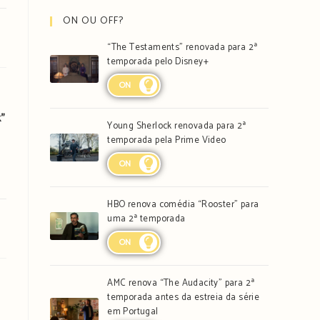
ON OU OFF?
“The Testaments” renovada para 2ª
temporada pelo Disney+
ON
”
Young Sherlock renovada para 2ª
temporada pela Prime Video
ON
HBO renova comédia “Rooster” para
uma 2ª temporada
ON
AMC renova “The Audacity” para 2ª
temporada antes da estreia da série
em Portugal