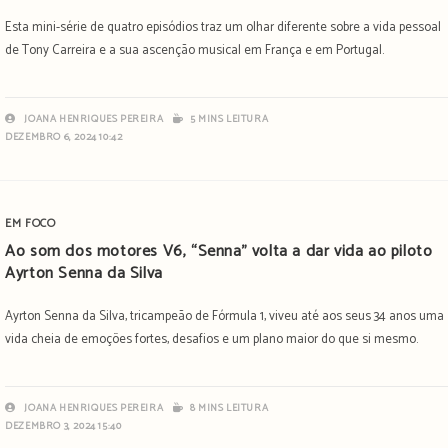
Esta mini-série de quatro episódios traz um olhar diferente sobre a vida pessoal
de Tony Carreira e a sua ascenção musical em França e em Portugal.
JOANA HENRIQUES PEREIRA
5 MINS LEITURA
DEZEMBRO 6, 2024 10:42
EM FOCO
Ao som dos motores V6, “Senna” volta a dar vida ao piloto
Ayrton Senna da Silva
Ayrton Senna da Silva, tricampeão de Fórmula 1, viveu até aos seus 34 anos uma
vida cheia de emoções fortes, desafios e um plano maior do que si mesmo.
JOANA HENRIQUES PEREIRA
8 MINS LEITURA
DEZEMBRO 3, 2024 15:40