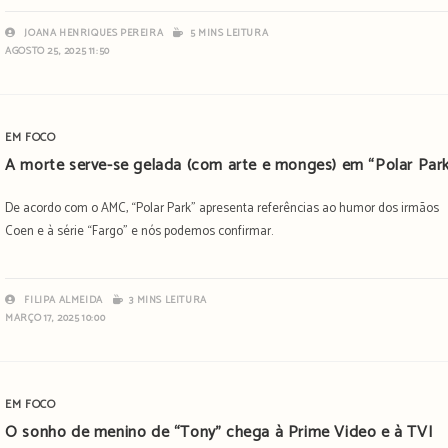
JOANA HENRIQUES PEREIRA
5 MINS LEITURA
AGOSTO 25, 2025 11:50
EM FOCO
A morte serve-se gelada (com arte e monges) em “Polar Park
De acordo com o AMC, “Polar Park” apresenta referências ao humor dos irmãos
Coen e à série “Fargo” e nós podemos confirmar.
FILIPA ALMEIDA
3 MINS LEITURA
MARÇO 17, 2025 10:00
EM FOCO
O sonho de menino de “Tony” chega à Prime Video e à TVI