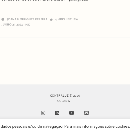
JOANA HENRIQUES PEREIRA
4 MINS LEITURA
JUNHO 21, 2024 11:05
ima página
CONTRALUZ
© 2026
OCEANWP
de dados pessoais e/ou de navegação. Para mais informações sobre cookies,
Opens
Opens
Opens
Opens