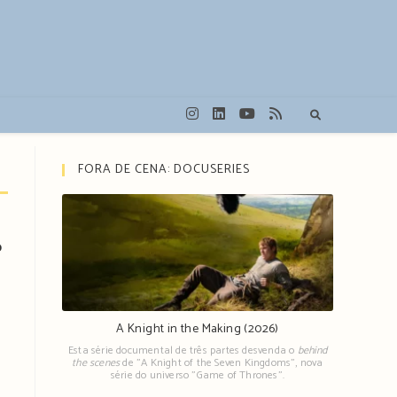
FORA DE CENA: DOCUSERIES
o
A Knight in the Making (2026)
Esta série documental de três partes desvenda o
behind
the scenes
de "A Knight of the Seven Kingdoms", nova
série do universo "Game of Thrones".