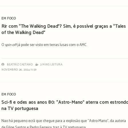
EM FOCO
Rir com “The Walking Dead”? Sim, é possível graças a “Tales
of the Walking Dead”
O
spin-off
já pode ser visto em terras lusas com o AMC.
BEATRIZ CAETANO
3 MINS LEITURA
NOVEMBRO 26, 2024 11:59
EM FOCO
Sci-fi e odes aos anos 80: “Astro-Mano” aterra com estrond
na TV portuguesa
Nao há pequeno ecrã que chegue para a explosão que "Astro-Mano", da autoria
de Filipe Santos e Pedro Ferreira, traz à TV portuguesa.