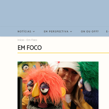
Resultados
da
pesquisa
-
sidebar
NOTÍCIAS
EM PERSPECTIVA
ON OU OFF?
E
Início
-
Em Foco
EM FOCO