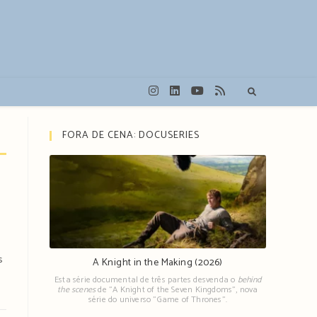
FORA DE CENA: DOCUSERIES
s
A Knight in the Making (2026)
Esta série documental de três partes desvenda o
behind
the scenes
de "A Knight of the Seven Kingdoms", nova
série do universo "Game of Thrones".