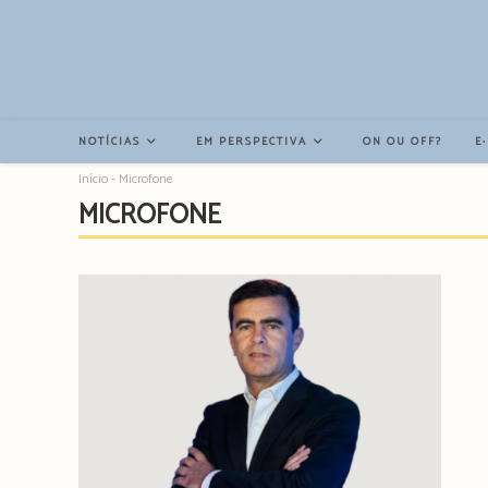
Resultados
da
pesquisa
-
sidebar
NOTÍCIAS
EM PERSPECTIVA
ON OU OFF?
E
Início
-
Microfone
MICROFONE