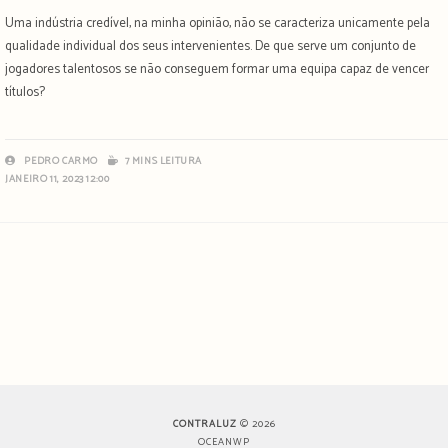
Uma indústria credível, na minha opinião, não se caracteriza unicamente pela
qualidade individual dos seus intervenientes. De que serve um conjunto de
jogadores talentosos se não conseguem formar uma equipa capaz de vencer
títulos?
PEDRO CARMO
7 MINS LEITURA
JANEIRO 11, 2023 12:00
CONTRALUZ
© 2026
OCEANWP