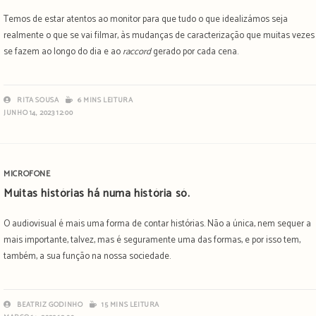
Temos de estar atentos ao monitor para que tudo o que idealizámos seja
realmente o que se vai filmar, às mudanças de caracterização que muitas vezes
se fazem ao longo do dia e ao
raccord
gerado por cada cena.
RITA SOUSA
6 MINS LEITURA
JUNHO 14, 2023 12:00
MICROFONE
Muitas histórias há numa história só.
O audiovisual é mais uma forma de contar histórias. Não a única, nem sequer a
mais importante, talvez, mas é seguramente uma das formas, e por isso tem,
também, a sua função na nossa sociedade.
BEATRIZ GODINHO
15 MINS LEITURA