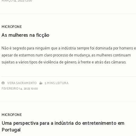
MARÇO 14, 2023 12:00
MICROFONE
As mulheres na ficção
Não é segredo para ninguém que a indústria sempre foi dominada por homens e
apesar de estarmos num claro processo de mudança, as mulheres continuam
sujeitas a vários tipos de violência de género, à frente e atrás das câmaras.
VERA SACRAMENTO
5 MINS LEITURA
FEVEREIRO 14, 2023 10:00
MICROFONE
Uma perspectiva para a indústria do entretenimento em
Portugal