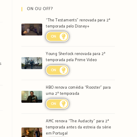
ON OU OFF?
“The Testaments” renovada para 2ª
temporada pelo Disney+
ON
Young Sherlock renovada para 2ª
temporada pela Prime Video
s
ON
HBO renova comédia “Rooster” para
uma 2ª temporada
ON
AMC renova “The Audacity” para 2ª
temporada antes da estreia da série
em Portugal