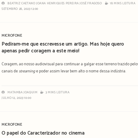
BEATRIZ CAETANO
JOANA HENRIQUES PEREIRA
JOSÉ FRAGOSO
18 MINS LEITURA
SETEMBRO 28, 2023 12:00
MICROFONE
Pediram-me que escrevesse um artigo. Mas hoje quero
apenas pedir coragem a este meio!
Coragem, ao nosso audiovisual para continuar a galgar esse terreno trazido pelo
canais de
streaming
e poder assim levar bem alto o nome dessa indústria.
MATAMBA JOAQUIM
3 MINS LEITURA
JULHO 12, 2023 10:00
MICROFONE
O papel do Caracterizador no cinema