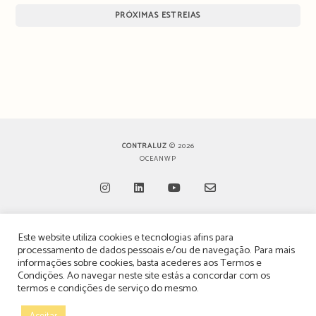
PRÓXIMAS ESTREIAS
CONTRALUZ
© 2026
OCEANWP
Opens
Opens
Opens
Opens
Este website utiliza cookies e tecnologias afins para
in
in
in
in
TERMOS, CONDIÇÕES & POLÍTICA DE PRIVACIDADE
processamento de dados pessoais e/ou de navegação. Para mais
a
a
a
a
informações sobre cookies, basta acederes aos
Termos e
ESTATUTO EDITORIAL
Condições
. Ao navegar neste site estás a concordar com os
new
new
new
new
termos e condições de serviço do mesmo.
tab
tab
tab
tab
POLÍTICA DE PUBLICIDADE E ANÚNCIOS