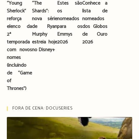
“Young
“The
Estes são
Conhece a
Sherlock”
Shards”:
os
lista de
reforça
nova série
nomeados
nomeados
elenco da
de Ryan
para os
dos Globos
2ª
Murphy
Emmys
de Ouro
temporada
estreia hoje
2026
2026
com novos
no Disney+
nomes
(incluindo
de “Game
of
Thrones”)
FORA DE CENA: DOCUSERIES