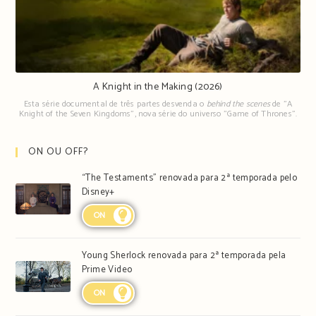
A Knight in the Making (2026)
Esta série documental de três partes desvenda o
behind the scenes
de "A
Knight of the Seven Kingdoms", nova série do universo "Game of Thrones".
ON OU OFF?
“The Testaments” renovada para 2ª temporada pelo
Disney+
ON
Young Sherlock renovada para 2ª temporada pela
Prime Video
ON