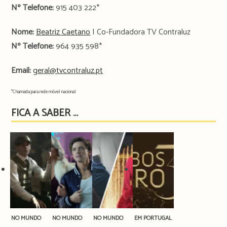
Nº Telefone:
915 403 222*
Nome:
Beatriz Caetano
| Co-Fundadora TV Contraluz
Nº Telefone:
964 935 598*
Email:
geral@tvcontraluz.pt
*Chamada para rede móvel nacional
FICA A SABER …
NO MUNDO
NO MUNDO
NO MUNDO
EM PORTUGAL