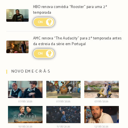
HBO renova comédia “Rooster” para uma 2ª
temporada
ON
AMC renova “The Audacity” para 2ª temporada antes
da estreia da série em Portugal
ON
NOVO EM E∙C∙R∙Ã∙S
07/08/2026
07/08/2026
07/08/2026
10/08/2026
11/08/2026
12/08/2026