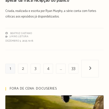
apesar da fraca recepção do público
Criada, realizada e escrita por Ryan Murphy, a série conta com fortes
críticas aos episódios já disponibilizados.
BEATRIZ CAETANO
3 MINS LEITURA
DEZEMBRO 3, 2025 10:18
1
2
3
4
…
33
Próxima pági
FORA DE CENA: DOCUSERIES