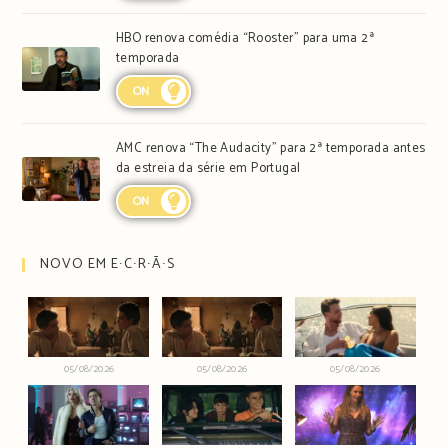
HBO renova comédia “Rooster” para uma 2ª
temporada
ON
AMC renova “The Audacity” para 2ª temporada antes
da estreia da série em Portugal
ON
NOVO EM E∙C∙R∙Ã∙S
05/08/2026
05/08/2026
05/08/2026