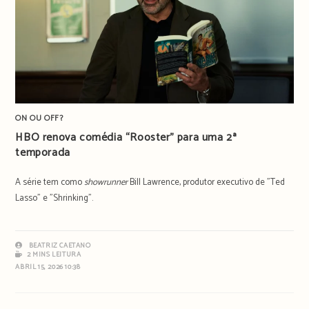
ON OU OFF?
HBO renova comédia “Rooster” para uma 2ª
temporada
A série tem como
showrunner
Bill Lawrence, produtor executivo de "Ted
Lasso" e "Shrinking".
BEATRIZ CAETANO
2 MINS LEITURA
ABRIL 15, 2026 10:38