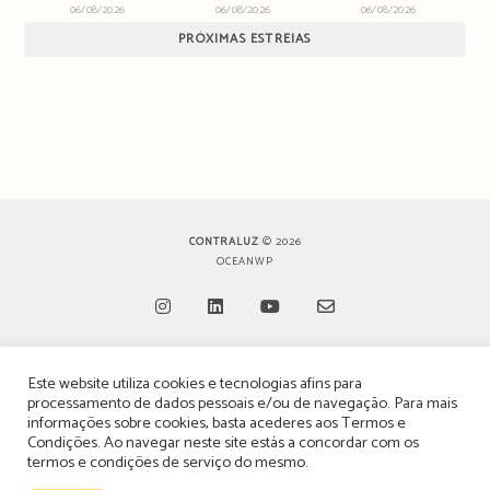
06/08/2026
06/08/2026
06/08/2026
PRÓXIMAS ESTREIAS
CONTRALUZ
© 2026
OCEANWP
Opens
Opens
Opens
Opens
Este website utiliza cookies e tecnologias afins para
in
in
in
in
TERMOS, CONDIÇÕES & POLÍTICA DE PRIVACIDADE
processamento de dados pessoais e/ou de navegação. Para mais
a
a
a
a
informações sobre cookies, basta acederes aos
Termos e
ESTATUTO EDITORIAL
Condições
. Ao navegar neste site estás a concordar com os
new
new
new
new
termos e condições de serviço do mesmo.
tab
tab
tab
tab
POLÍTICA DE PUBLICIDADE E ANÚNCIOS