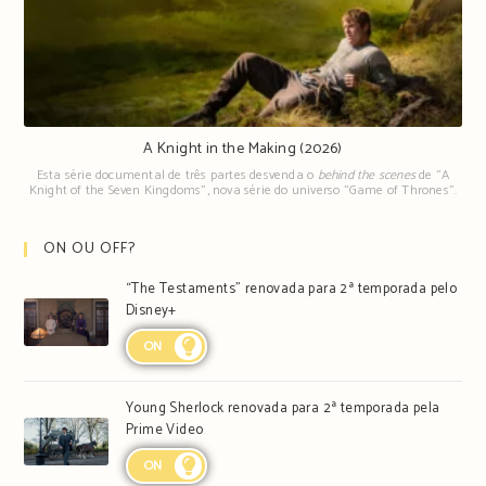
A Knight in the Making (2026)
Esta série documental de três partes desvenda o
behind the scenes
de "A
Knight of the Seven Kingdoms", nova série do universo "Game of Thrones".
ON OU OFF?
“The Testaments” renovada para 2ª temporada pelo
Disney+
ON
Young Sherlock renovada para 2ª temporada pela
Prime Video
ON