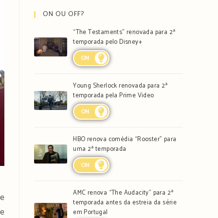
ON OU OFF?
“The Testaments” renovada para 2ª
temporada pelo Disney+
ON
Young Sherlock renovada para 2ª
temporada pela Prime Video
ON
HBO renova comédia “Rooster” para
uma 2ª temporada
ON
AMC renova “The Audacity” para 2ª
ge
temporada antes da estreia da série
ue
em Portugal