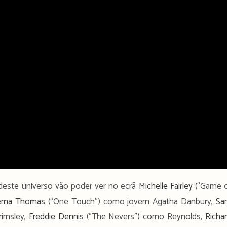
 deste universo vão poder ver no ecrã
Michelle Fairley
(“Game 
ema Thomas
(“One Touch”) como jovem Agatha Danbury,
Sa
rimsley,
Freddie Dennis
(“The Nevers”) como Reynolds,
Richa