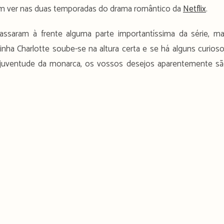
m ver nas duas temporadas do drama romântico da
Netflix
.
ssaram à frente alguma parte importantíssima da série, m
nha Charlotte soube-se na altura certa e se há alguns curios
 juventude da monarca, os vossos desejos aparentemente s