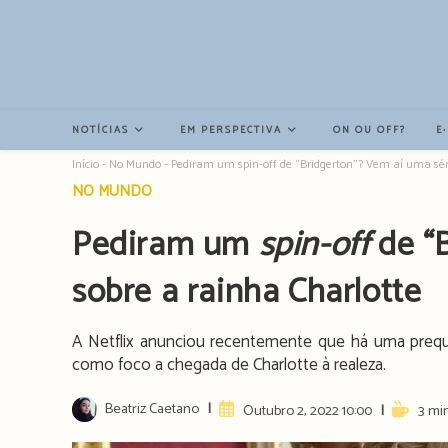
Resultados
da
pesquisa
-
sidebar
NOTÍCIAS
EM PERSPECTIVA
ON OU OFF?
E
Início
-
No Mundo
-
Pediram um spin-off de “Bridgerton”? Vem aí uma séri
Post
NO MUNDO
category:
Pediram um
spin-off
de “B
sobre a rainha Charlotte
A Netflix anunciou recentemente que há uma prequ
como foco a chegada de Charlotte à realeza.
Post
Beatriz Caetano
Artigo
Reading
Outubro 2, 2022 10:00
3 min
author:
publicado:
time: