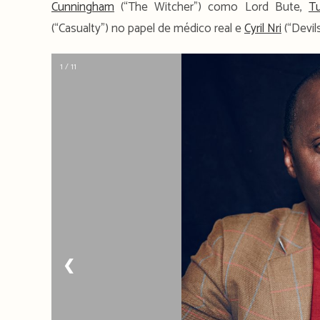
Cunningham
(“The Witcher”) como Lord Bute,
Tu
(“Casualty”) no papel de médico real e
Cyril Nri
(“Devil
1 / 11
❮