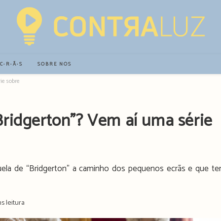
∙C∙R∙Ã∙S
SOBRE NÓS
e sobre a rainha Charlotte
ridgerton”? Vem aí uma série
ela de “Bridgerton” a caminho dos pequenos ecrãs e que te
s leitura