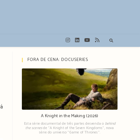
FORA DE CENA: DOCUSERIES
rá
A Knight in the Making (2026)
Esta série documental de três partes desvenda o
behind
the scenes
de "A Knight of the Seven Kingdoms", nova
série do universo "Game of Thrones".