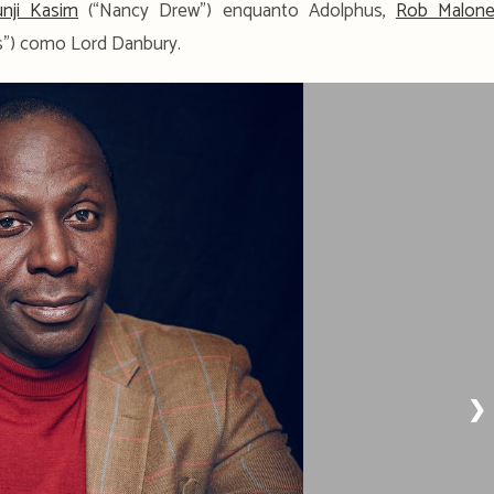
nji Kasim
(“Nancy Drew”) enquanto Adolphus,
Rob Malon
s”) como Lord Danbury.
❯