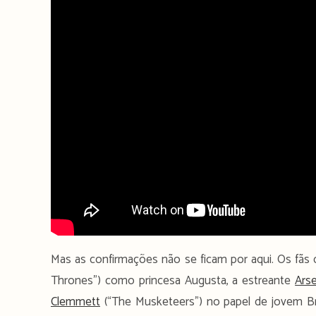
Mas as confirmações não se ficam por aqui. Os fãs
Thrones”) como princesa Augusta, a estreante
Ars
Clemmett
(“The Musketeers”) no papel de jovem B