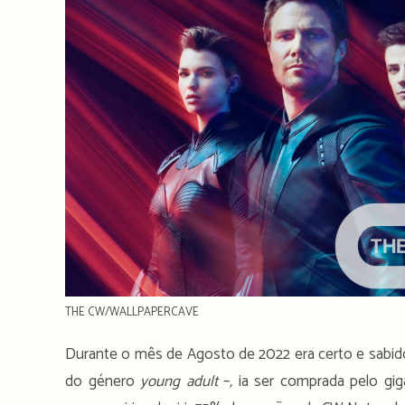
THE CW/WALLPAPERCAVE
Durante o mês de Agosto de 2022 era certo e sabido
do género
young adult
–
,
ia ser comprada pelo gig