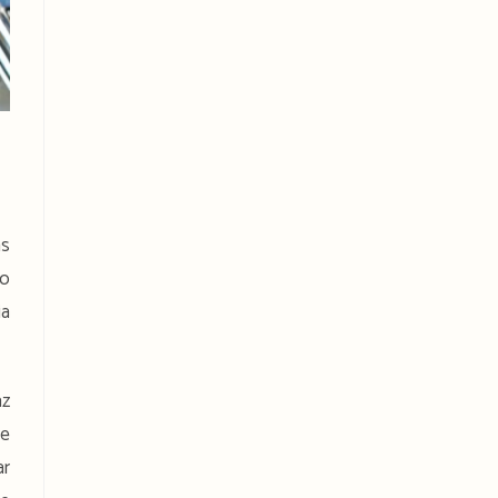
as
do
ia
az
te
ar