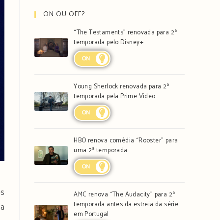
ON OU OFF?
“The Testaments” renovada para 2ª
temporada pelo Disney+
ON
Young Sherlock renovada para 2ª
temporada pela Prime Video
ON
HBO renova comédia “Rooster” para
uma 2ª temporada
ON
es
AMC renova “The Audacity” para 2ª
temporada antes da estreia da série
 a
em Portugal