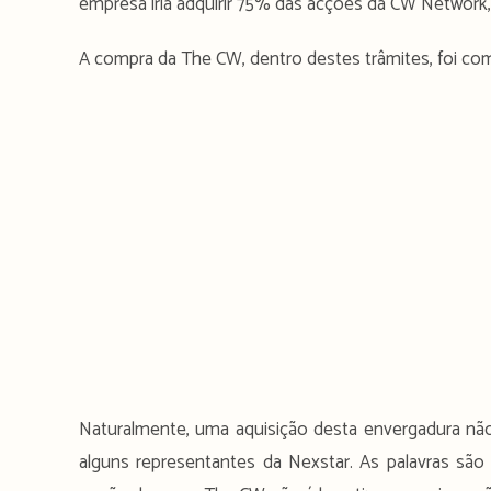
empresa iria adquirir 75% das acções da CW Network,
A compra da The CW, dentro destes trâmites, foi c
Naturalmente, uma aquisição desta envergadura não
alguns representantes da Nexstar. As palavras são d