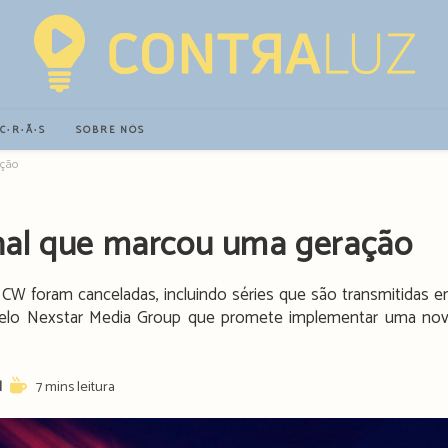
∙C∙R∙Ã∙S
SOBRE NÓS
ação
nal que marcou uma geração
CW foram canceladas, incluindo séries que são transmitidas 
 pelo Nexstar Media Group que promete implementar uma no
Reading
7 mins leitura
time: