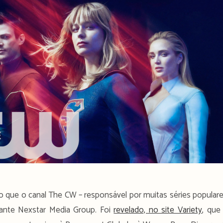
 que o canal The CW – responsável por muitas séries popular
ante Nexstar Media Group. Foi
revelado, no site Variety
, que