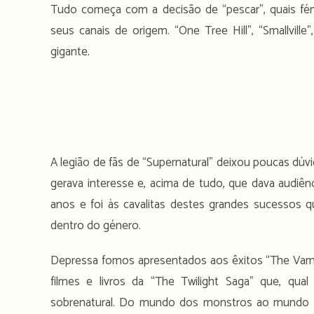
Tudo começa com a decisão de “pescar”, quais fén
seus canais de origem. “One Tree Hill”, “Smallville
gigante.
A legião de fãs de “Supernatural” deixou poucas dúv
gerava interesse e, acima de tudo, que dava audiên
anos e foi às cavalitas destes grandes sucessos
dentro do género.
Depressa fomos apresentados aos êxitos “The Vampire
filmes e livros da “The Twilight Saga” que, qual
sobrenatural. Do mundo dos monstros ao mundo do