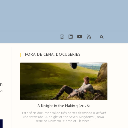
FORA DE CENA: DOCUSERIES
em
va
A Knight in the Making (2026)
Esta série documental de três partes desvenda o
behind
the scenes
de "A Knight of the Seven Kingdoms", nova
série do universo "Game of Thrones".