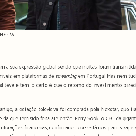
 THE CW
am a sua expressão global, sendo que muitas foram transmitid
oníveis em plataformas de
streaming
em Portugal. Mas nem tu
al teve e tem, o certo é que o retorno do investimento parec
rtigo, a estação televisiva foi comprada pela Nexstar, que tr
da que tem sido feita até então. Perry Sook, o CEO da gigan
ruturações financeiras, confirmando que está nos planos «aplic