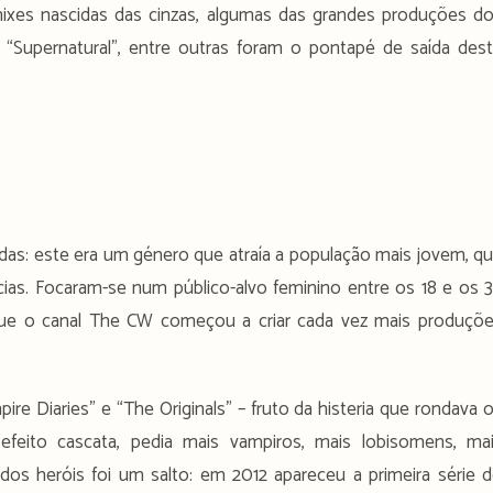
ixes nascidas das cinzas, algumas das grandes produções d
”, “Supernatural”, entre outras foram o pontapé de saída des
idas: este era um género que atraía a população mais jovem, q
cias. Focaram-se num público-alvo feminino entre os 18 e os 
 que o canal The CW começou a criar cada vez mais produçõ
 Diaries” e “The Originals” – fruto da histeria que rondava 
 efeito cascata, pedia mais vampiros, mais lobisomens, ma
s heróis foi um salto: em 2012 apareceu a primeira série 