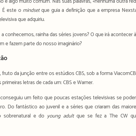
não é algo muito comum. Nas suas palavras, «nenhuma outra re
». É este o
mindset
que guia a definição que a empresa Nexst
levisiva que adquiriu.
a conhecemos, rainha das séries jovens? O que irá acontecer 
m e fazem parte do nosso imaginário?
ção
, fruto da junção entre os estúdios CBS, sob a forma ViacomC
primeiras letras de cada um: CBS e Warner.
 conseguiu um feito que poucas estações televisivas se pod
o. Do fantástico ao juvenil e a séries que criaram das maior
o sobrenatural e do
young adult
que se fez a The CW qu