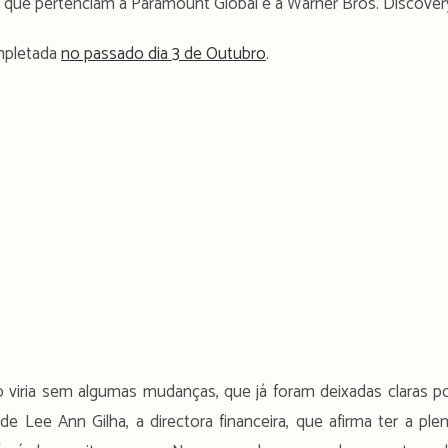
 que pertenciam à Paramount Global e à Warner Bros. Discover
ompletada
no passado dia 3 de Outubro
.
 viria sem algumas mudanças, que já foram deixadas claras p
e Lee Ann Gilha, a directora financeira, que afirma ter a ple