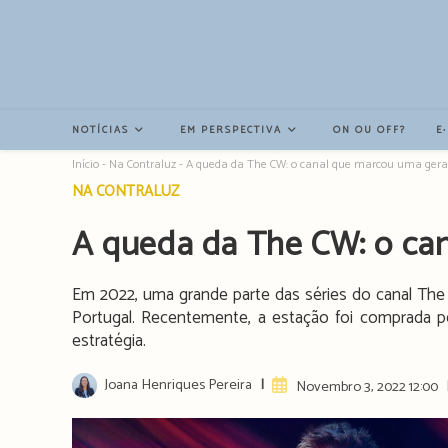
Resultados
da
pesquisa
-
sidebar
NOTÍCIAS
EM PERSPECTIVA
ON OU OFF?
E
Início
-
Na Contraluz
-
A queda da The CW: o canal que marcou uma ger
Post
NA CONTRALUZ
category:
A queda da The CW: o ca
Em 2022, uma grande parte das séries do canal The 
Portugal. Recentemente, a estação foi comprada
estratégia.
Post
Joana Henriques Pereira
Artigo
Novembro 3, 2022 12:00
author:
publicado: