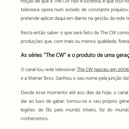
noção de que a The CW não é lucrativa, e que isso 
televisiva opera num estado de constante prejuízo
pretende aplicar daqui em diante na gestão da rede te
Resta então saber: o que será feito da The CW como 
produções que, com mais ou menos qualidade, fizera
As séries “The CW” e o produto de uma gera
O canal (ou rede televisiva)
The CW nasceu em 2006
e a Warner Bros. Ganhou o seu nome pela junção das 
Desde esse momento até aos dias de hoje, o canal
dar ao luxo de gabar: tornou-se o seu próprio géner
legiões de fãs pelo mundo inteiro, foi do mund
conhecemos.