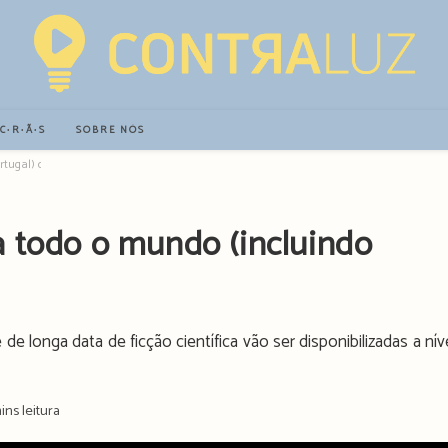
∙C∙R∙Ã∙S
SOBRE NÓS
ortugal) com o Disney+
a todo o mundo (incluindo
e longa data de ficção científica vão ser disponibilizadas a nív
g
ins leitura