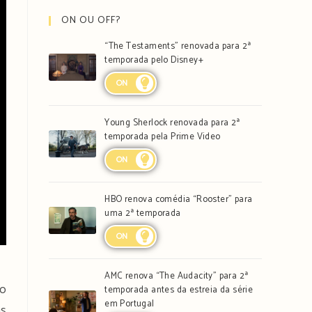
ON OU OFF?
“The Testaments” renovada para 2ª
temporada pelo Disney+
ON
Young Sherlock renovada para 2ª
temporada pela Prime Video
ON
HBO renova comédia “Rooster” para
uma 2ª temporada
ON
AMC renova “The Audacity” para 2ª
 o
temporada antes da estreia da série
em Portugal
as