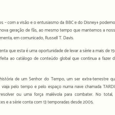
ndos – com a visão e o entusiasmo da BBC e do Disney+ podem
a nova geração de fãs, ao mesmo tempo que mantemos a nos
omenta, em comunicado, Russell T. Davis.
lienta que esta é uma oportunidade de levar a série a mais de 1
rfeita ao catálogo de conteúdo global que continua a fazer 
história de um Senhor do Tempo, um ser extra-terrestre q
o, viaja pelo tempo e pelo espaço numa nave chamada TARD
resolver ou uma força malévola para combater. No total,
entes e a série conta com 13 temporadas desde 2005.