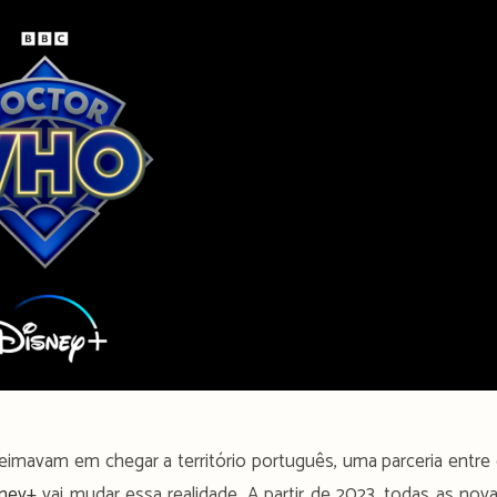
imavam em chegar a território português, uma parceria entre
ney+
vai mudar essa realidade. A partir de 2023, todas as nov