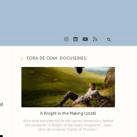
FORA DE CENA: DOCUSERIES
el
A Knight in the Making (2026)
Esta série documental de três partes desvenda o
behind
the scenes
de "A Knight of the Seven Kingdoms", nova
série do universo "Game of Thrones".