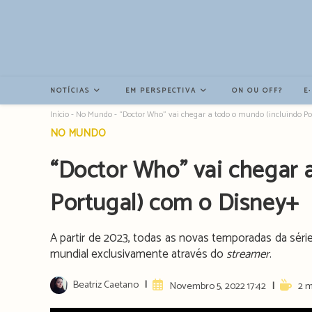
Resultados
da
pesquisa
-
sidebar
NOTÍCIAS
EM PERSPECTIVA
ON OU OFF?
E
Início
-
No Mundo
-
“Doctor Who” vai chegar a todo o mundo (incluindo P
Post
NO MUNDO
category:
“Doctor Who” vai chegar 
Portugal) com o Disney+
A partir de 2023, todas as novas temporadas da série d
mundial exclusivamente através do
streamer
.
Post
Beatriz Caetano
Artigo
Readin
Novembro 5, 2022 17:42
2 m
author:
publicado:
time: