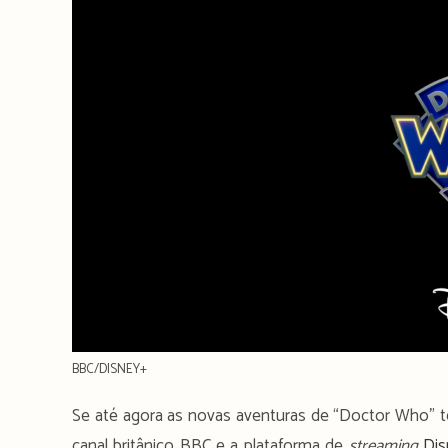
BBC/DISNEY+
Se até agora as novas aventuras de “Doctor Who” te
canal britânico BBC e a plataforma de
streaming
Dis