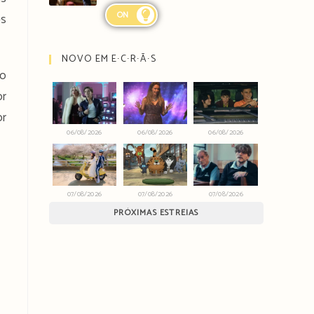
ON
és
NOVO EM E∙C∙R∙Ã∙S
do
or
or
06/08/2026
06/08/2026
06/08/2026
07/08/2026
07/08/2026
07/08/2026
PRÓXIMAS ESTREIAS