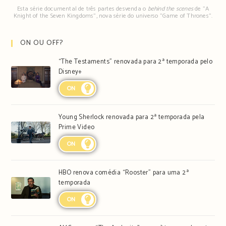
Esta série documental de três partes desvenda o
behind the scenes
de "A
Knight of the Seven Kingdoms", nova série do universo "Game of Thrones".
ON OU OFF?
“The Testaments” renovada para 2ª temporada pelo
Disney+
ON
Young Sherlock renovada para 2ª temporada pela
Prime Video
ON
HBO renova comédia “Rooster” para uma 2ª
temporada
ON