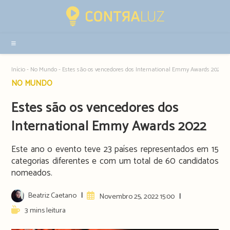
Resultados
da
pesquisa
-
sidebar
Início
-
No Mundo
-
Estes são os vencedores dos International Emmy Awards 2022
Post
NO MUNDO
category:
Estes são os vencedores dos
International Emmy Awards 2022
Este ano o evento teve 23 países representados em 15
categorias diferentes e com um total de 60 candidatos
nomeados.
Post
Beatriz Caetano
Artigo
Novembro 25, 2022 15:00
author:
publicado:
Reading
3 mins leitura
time: