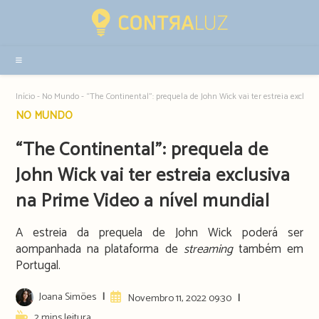
Resultados
da
pesquisa
-
sidebar
Início
-
No Mundo
-
“The Continental”: prequela de John Wick vai ter estreia exclus
Post
NO MUNDO
category:
“The Continental”: prequela de
John Wick vai ter estreia exclusiva
na Prime Video a nível mundial
A estreia da prequela de John Wick poderá ser
aompanhada na plataforma de
streaming
também em
Portugal.
Post
Joana Simões
Artigo
Novembro 11, 2022 09:30
author:
publicado:
Reading
2 mins leitura