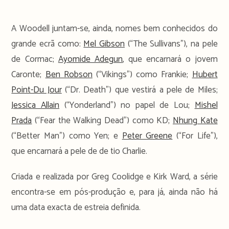
A Woodell juntam-se, ainda, nomes bem conhecidos do
grande ecrã como:
Mel Gibson
(“The Sullivans”), na pele
de Cormac;
Ayomide Adegun
, que encarnará o jovem
Caronte;
Ben Robson
(“Vikings”) como Frankie;
Hubert
Point-Du Jour
(“Dr. Death”) que vestirá a pele de Miles;
Jessica Allain
(“Yonderland”) no papel de Lou;
Mishel
Prada
(“Fear the Walking Dead”) como KD;
Nhung Kate
(“Better Man”) como Yen; e
Peter Greene
(“For Life”),
que encarnará a pele de de tio Charlie.
Criada e realizada por Greg Coolidge e Kirk Ward, a série
encontra-se em pós-produção e, para já, ainda não há
uma data exacta de estreia definida.