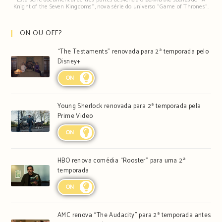
Knight of the Seven Kingdoms", nova série do universo "Game of Thrones".
ON OU OFF?
“The Testaments” renovada para 2ª temporada pelo
Disney+
ON
Young Sherlock renovada para 2ª temporada pela
Prime Video
ON
HBO renova comédia “Rooster” para uma 2ª
temporada
ON
AMC renova “The Audacity” para 2ª temporada antes