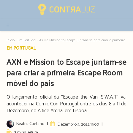
Resultados
da
pesquisa
-
sidebar
Início
-
Em Portugal
-
AXN e Mission to Escape juntam-se para criar a primeira Es
Post
EM PORTUGAL
category:
AXN e Mission to Escape juntam-se
para criar a primeira Escape Room
móvel do país
O lançamento oficial da “Escape the Van: S.W.A.T” vai
acontecer na Comic Con Portugal, entre os dias 8 a 11 de
Dezembro, no Altice Arena, em Lisboa.
Post
Beatriz Caetano
Artigo
Dezembro 5, 2022 15:00
author:
publicado:
Reading
3 mins leitura