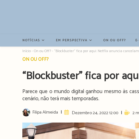
Resultados
da
pesquisa
-
sidebar
NOTÍCIAS
EM PERSPECTIVA
ON OU OFF?
E
Início
-
On ou Off?
-
“Blockbuster” fica por aqui: Netflix anuncia cancela
Post
ON OU OFF?
category:
“Blockbuster” fica por aq
Parece que o mundo digital ganhou mesmo às cass
cenário, não terá mais temporadas.
Post
Filipa Almeida
Artigo
Readin
Dezembro 24, 2022 12:00
2 m
author:
publicado:
time: