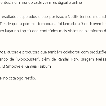
clientes) num mundo cada vez mais digital e online.
esultados esperados e que, por isso, a Netflix terá considera
. Desde que a primeira temporada foi lançada, a 3 de Novemb
um lugar no top 10 dos conteúdos mais vistos na plataforma 
mos
, autora e produtora que também colaborou com produçõ
lenco de “Blockbuster”, além de
Randall Park
, surgem
Melis
,
JB Smoove
e
Kamaia Fairburn
.
l no catálogo Netflix.