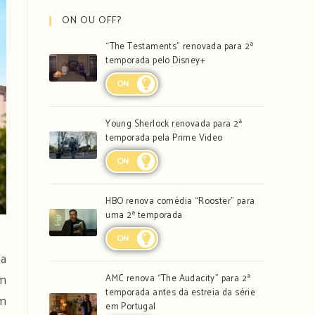
ON OU OFF?
“The Testaments” renovada para 2ª
temporada pelo Disney+
ON
Young Sherlock renovada para 2ª
temporada pela Prime Video
ON
HBO renova comédia “Rooster” para
uma 2ª temporada
ON
ma
ém
AMC renova “The Audacity” para 2ª
temporada antes da estreia da série
um
em Portugal