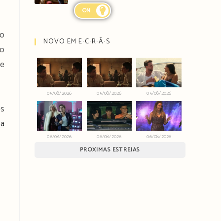
ON
do
NOVO EM E∙C∙R∙Ã∙S
ro
de
05/08/2026
05/08/2026
05/08/2026
es
sa
06/08/2026
06/08/2026
06/08/2026
PRÓXIMAS ESTREIAS