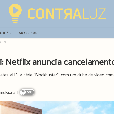
∙C∙R∙Ã∙S
SOBRE NÓS
mento
ui: Netflix anuncia cancelament
etes VHS. A série "Blockbuster", com um clube de vídeo co
g
ins leitura
OFF