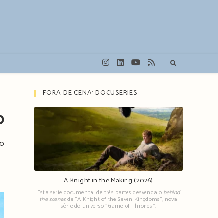
FORA DE CENA: DOCUSERIES
o
mo
A Knight in the Making (2026)
Esta série documental de três partes desvenda o
behind
the scenes
de "A Knight of the Seven Kingdoms", nova
série do universo "Game of Thrones".