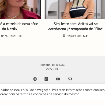
 é a estrela de nova série
Sim, leste bem. Anitta vai-se
da Netflix
envolver
na 7ª temporada de “Élite”
Junho 7, 2023 15:00
Março 9, 2023 17:45
CONTRALUZ
© 2026
OCEANWP
de dados pessoais e/ou de navegação. Para mais informações sobre cookies,
Opens
Opens
Opens
Opens
oncordar com os termos e condições de serviço do mesmo.
in
in
in
in
 POLÍTICA DE PRIVACIDADE
ESTATUTO EDITORIAL
POLÍTICA DE PUBLICIDADE E AN
a
a
a
a