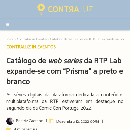
Resultados
da
pesquisa
-
sidebar
Início
-
Contraluz in Eventos
-
Catálogo de web series da RTP Lab expande-se com “P
Post
CONTRALUZ IN EVENTOS
category:
Catálogo de
web series
da RTP Lab
expande-se com “Prisma” a preto e
branco
As séries digitais da plataforma dedicada a conteúdos
multiplataforma da RTP estiveram em destaque no
segundo dia da Comic Con Portugal 2022.
Post
Beatriz Caetano
Artigo
Dezembro 12, 2022 00:54
author:
publicado:
Reading
4 mins leitura