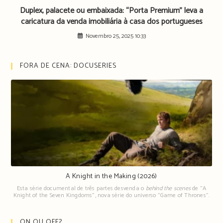
Duplex, palacete ou embaixada: “Porta Premium” leva a
caricatura da venda imobiliária à casa dos portugueses
Novembro 25, 2025 10:33
FORA DE CENA: DOCUSERIES
A Knight in the Making (2026)
Esta série documental de três partes desvenda o
behind the scenes
de "A
Knight of the Seven Kingdoms", nova série do universo "Game of Thrones".
ON OU OFF?