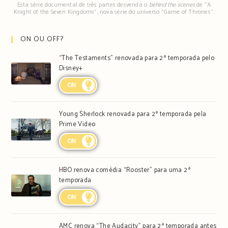
Esta série documental de três partes desvenda o
behind the scenes
de "A
Knight of the Seven Kingdoms", nova série do universo "Game of Thrones".
ON OU OFF?
“The Testaments” renovada para 2ª temporada pelo
Disney+
ON
Young Sherlock renovada para 2ª temporada pela
Prime Video
ON
HBO renova comédia “Rooster” para uma 2ª
temporada
ON
AMC renova “The Audacity” para 2ª temporada antes