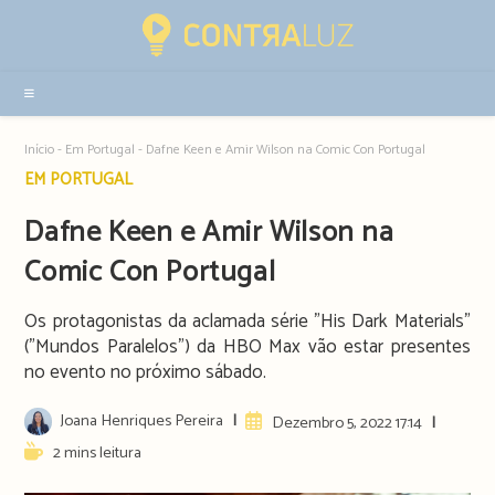
Resultados
da
pesquisa
-
sidebar
Início
-
Em Portugal
-
Dafne Keen e Amir Wilson na Comic Con Portugal
Post
EM PORTUGAL
category:
Dafne Keen e Amir Wilson na
Comic Con Portugal
Os protagonistas da aclamada série "His Dark Materials"
("Mundos Paralelos") da HBO Max vão estar presentes
no evento no próximo sábado.
Post
Joana Henriques Pereira
Artigo
Dezembro 5, 2022 17:14
author:
publicado:
Reading
2 mins leitura
time: