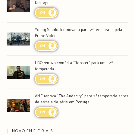
Disney+
ON
Young Sherlock renovada para 2ª temporada pela
Prime Video
ON
HBO renova comédia “Rooster” para uma 2ª
temporada
ON
AMC renova “The Audacity” para 2ª temporada antes
da estreia da série em Portugal
ON
NOVO EM E∙C∙R∙Ã∙S