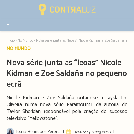
Resultados
da
pesquisa
-
sidebar
Início
-
No Mundo
-
Nova série junta as “leoas” Nicole Kidman e Zoe Saldaña no p
Post
NO MUNDO
category:
Nova série junta as “leoas” Nicole
Kidman e Zoe Saldaña no pequeno
ecrã
Nicole Kidman e Zoe Saldaña juntam-se a Laysla De
Oliveira numa nova série Paramount+ da autoria de
Taylor Sheridan, responsável pela criação do sucesso
televisivo "Yellowstone".
Post
Joana Henriques Pereira
Artigo
Janeiro 13, 2023 12:00