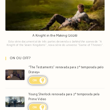
A Knight in the Making (2026)
Esta série documental de três partes desvenda o
behind the scenes
de "A
Knight of the Seven Kingdoms", nova série do universo "Game of Thrones".
ON OU OFF?
“The Testaments” renovada para 2ª temporada pelo
Disney+
ON
Young Sherlock renovada para 2ª temporada pela
Prime Video
ON