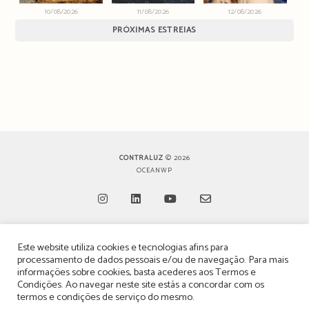
10/08/2026
11/08/2026
12/08/2026
PRÓXIMAS ESTREIAS
CONTRALUZ
© 2026
OCEANWP
Opens
Opens
Opens
Opens
Este website utiliza cookies e tecnologias afins para
in
in
in
in
TERMOS, CONDIÇÕES & POLÍTICA DE PRIVACIDADE
processamento de dados pessoais e/ou de navegação. Para mais
a
a
a
a
informações sobre cookies, basta acederes aos
Termos e
ESTATUTO EDITORIAL
Condições
. Ao navegar neste site estás a concordar com os
new
new
new
new
termos e condições de serviço do mesmo.
tab
tab
tab
tab
POLÍTICA DE PUBLICIDADE E ANÚNCIOS