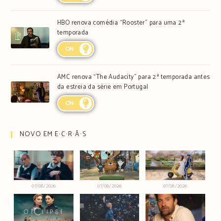
HBO renova comédia “Rooster” para uma 2ª
temporada
ON
AMC renova “The Audacity” para 2ª temporada antes
da estreia da série em Portugal
ON
NOVO EM E∙C∙R∙Ã∙S
07/08/2026
07/08/2026
07/08/2026