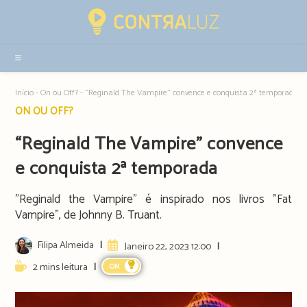
Resultados
da
pesquisa
-
sidebar
Início
-
On ou Off?
-
“Reginald The Vampire” convence e conquista 2ª temporada
Post
ON OU OFF?
category:
“Reginald The Vampire” convence
e conquista 2ª temporada
"Reginald the Vampire" é inspirado nos livros "Fat
Vampire", de Johnny B. Truant.
Post
Filipa Almeida
Artigo
Janeiro 22, 2023 12:00
author:
publicado:
Reading
2 mins leitura
ON
time: