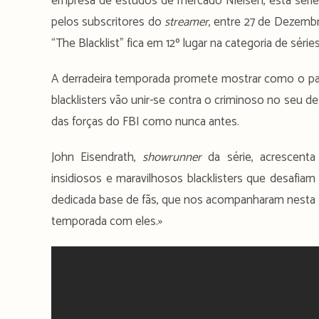
empresa de estudos de mercado Nielsen, esta série 
pelos subscritores do
streamer
, entre 27 de Dezemb
“The Blacklist” fica em 12º lugar na categoria de séries
A derradeira temporada promete mostrar como o pap
blacklisters vão unir-se contra o criminoso no seu d
das forças do FBI como nunca antes.
John Eisendrath,
showrunner
da série, acrescenta
insidiosos e maravilhosos blacklisters que desafi
dedicada base de fãs, que nos acompanharam nesta jo
temporada com eles.»