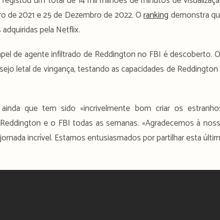
registou um total de 14 mil milhões de minutos de visualizaç
ro de 2021 e 25 de Dezembro de 2022. O
ranking
demonstra q
 adquiridas pela Netflix.
el de agente infiltrado de Reddington no FBI é descoberto. 
esejo letal de vingança, testando as capacidades de Reddington
 ainda que tem sido «incrivelmente bom criar os estranho
am Reddington e o FBI todas as semanas. «Agradecemos à nos
rnada incrível. Estamos entusiasmados por partilhar esta últi