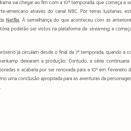
 drama vai chegar ao fim com a 10ª temporada, que começa a s
rte-americano através do canal NBC. Por terras lusitanas, es
 da
Netflix
. À semelhança do que aconteceu com as anterior
tória poderão ser vistos na plataforma de
streaming
, a começ
próximo já circulam desde o final da 7ª temporada, quando a c
enkamp deixaram a produção. Contudo, a série continuaria
oradas e acabaria por ser renovada para a 10ª em Fevereiro 
como uma conclusão apropriada para as aventuras da personag
.