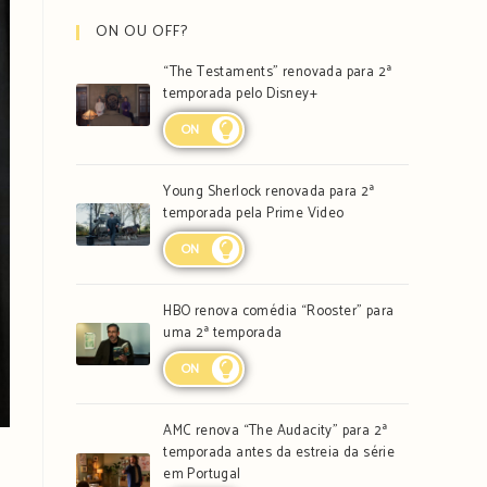
ON OU OFF?
“The Testaments” renovada para 2ª
temporada pelo Disney+
ON
Young Sherlock renovada para 2ª
temporada pela Prime Video
ON
HBO renova comédia “Rooster” para
uma 2ª temporada
ON
AMC renova “The Audacity” para 2ª
temporada antes da estreia da série
em Portugal