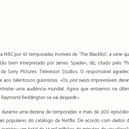
BC por 10 temporadas incríveis de ‘The Blacklist’, a série q
o bem interpretado por James Spader», diz, citado pelo T
t da Sony Pictures Television Studios. O responsável agrade
a e aos talentosos guionistas. «Os
plot twists
imprevisíveis der
ntreter uma audiência mundial. Agora que entramos na últi
Raymond Reddington se vai despedir.»
r durante uma dezena de temporadas e mais de 200 episódio
mais populares do catálogo da Netflix. De acordo com dados 