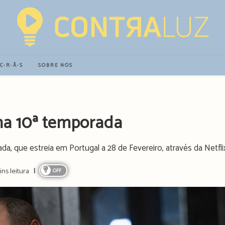
∙C∙R∙Ã∙S
SOBRE NÓS
 na 10ª temporada
a, que estreia em Portugal a 28 de Fevereiro, através da Netfli
ins leitura
OFF