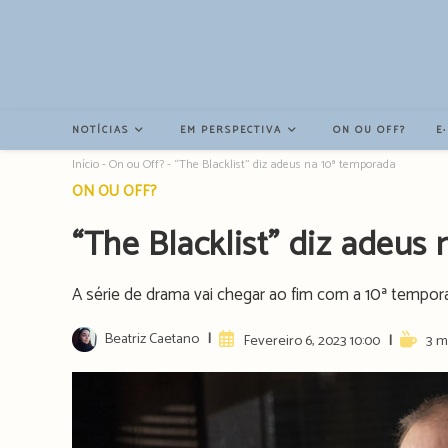
Resultados
da
pesquisa
-
sidebar
NOTÍCIAS
EM PERSPECTIVA
ON OU OFF?
E
Início
-
On ou Off?
-
“The Blacklist” diz adeus na 10ª temporada
Post
ON OU OFF?
category:
“The Blacklist” diz adeus
A série de drama vai chegar ao fim com a 10ª temporad
Post
Beatriz Caetano
Artigo
Reading
Fevereiro 6, 2023 10:00
3 m
author:
publicado:
time: