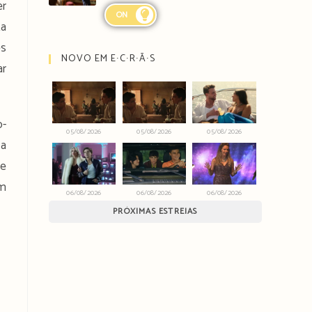
er
ON
ta
es
NOVO EM E∙C∙R∙Ã∙S
ar
o-
05/08/2026
05/08/2026
05/08/2026
 a
de
em
06/08/2026
06/08/2026
06/08/2026
PRÓXIMAS ESTREIAS