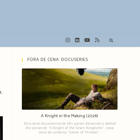
FORA DE CENA: DOCUSERIES
x.
A Knight in the Making (2026)
Esta série documental de três partes desvenda o
behind
the scenes
de "A Knight of the Seven Kingdoms", nova
série do universo "Game of Thrones".