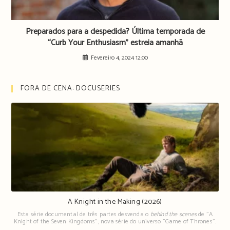
Preparados para a despedida? Última temporada de
“Curb Your Enthusiasm” estreia amanhã
Fevereiro 4, 2024 12:00
FORA DE CENA: DOCUSERIES
A Knight in the Making (2026)
Esta série documental de três partes desvenda o
behind the scenes
de "A
Knight of the Seven Kingdoms", nova série do universo "Game of Thrones".