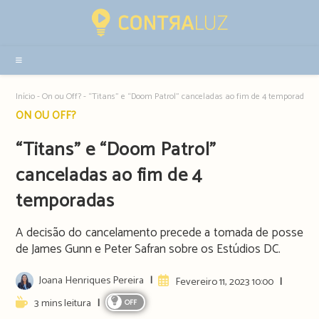
Resultados
da
pesquisa
-
sidebar
Início
-
On ou Off?
-
“Titans” e “Doom Patrol” canceladas ao fim de 4 temporadas
Post
ON OU OFF?
category:
“Titans” e “Doom Patrol”
canceladas ao fim de 4
temporadas
A decisão do cancelamento precede a tomada de posse
de James Gunn e Peter Safran sobre os Estúdios DC.
Post
Joana Henriques Pereira
Artigo
Fevereiro 11, 2023 10:00
author:
publicado:
Reading
3 mins leitura
OFF
time: