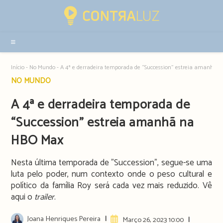
Resultados
da
pesquisa
-
sidebar
Início
-
No Mundo
-
A 4ª e derradeira temporada de “Succession” estreia amanhã
Post
NO MUNDO
category:
A 4ª e derradeira temporada de
“Succession” estreia amanhã na
HBO Max
Nesta última temporada de "Succession", segue-se uma
luta pelo poder, num contexto onde o peso cultural e
político da família Roy será cada vez mais reduzido. Vê
aqui o
trailer
.
Post
Joana Henriques Pereira
Artigo
Março 26, 2023 10:00