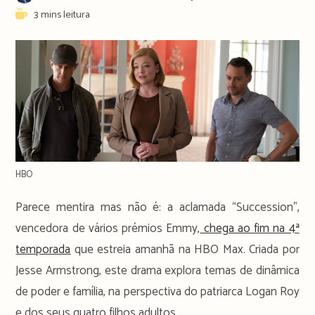
author:
publicado:
Reading
3 mins leitura
time:
HBO
Parece mentira mas não é: a aclamada “Succession”,
vencedora de vários prémios Emmy,
chega ao fim na 4ª
temporada
que estreia amanhã na HBO Max. Criada por
Jesse Armstrong, este drama explora temas de dinâmica
de poder e família, na perspectiva do patriarca Logan Roy
e dos seus quatro filhos adultos.