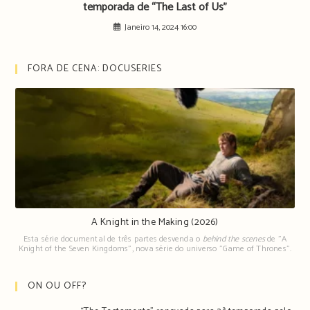
temporada de “The Last of Us”
Janeiro 14, 2024 16:00
FORA DE CENA: DOCUSERIES
A Knight in the Making (2026)
Esta série documental de três partes desvenda o
behind the scenes
de "A
Knight of the Seven Kingdoms", nova série do universo "Game of Thrones".
ON OU OFF?