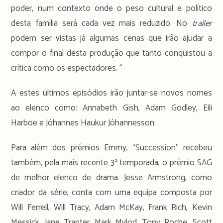
poder, num contexto onde o peso cultural e político
desta família será cada vez mais reduzido. No
trailer
podem ser vistas já algumas cenas que irão ajudar a
compor o final desta produção que tanto conquistou a
crítica como os espectadores. “
A estes últimos episódios irão juntar-se novos nomes
ao elenco como: Annabeth Gish, Adam Godley, Eili
Harboe e Jóhannes Haukur Jóhannesson.
Para além dos prémios Emmy, “Succession” recebeu
também, pela mais recente 3ª temporada, o prémio SAG
de melhor elenco de drama. Jesse Armstrong, como
criador da série, conta com uma equipa composta por
Will Ferrell, Will Tracy, Adam McKay, Frank Rich, Kevin
Messick, Jane Tranter, Mark Mylod, Tony Roche, Scott