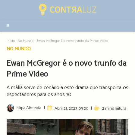
Resultados
da
pesquisa
-
sidebar
Início
-
No Mundo
-
Ewan McGregor é o novo trunfo da Prime Video
Post
NO MUNDO
category:
Ewan McGregor é o novo trunfo da
Prime Video
A máfia serve de cenário a este drama que transporta os
espectadores para os anos 70.
Post
Filipa Almeida
Artigo
Reading
Abril 21, 2023 09:00
2 mins leitura
author:
publicado:
time: