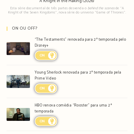
A Knight in the Making (2026)
Esta série documental de três partes desvenda o
behind the scenes
de "A
Knight of the Seven Kingdoms", nova série do universo "Game of Thrones".
ON OU OFF?
“The Testaments” renovada para 2ª temporada pelo
Disney+
ON
Young Sherlock renovada para 2ª temporada pela
Prime Video
ON
HBO renova comédia “Rooster” para uma 2ª
temporada
ON