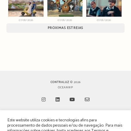
07/08/2026
07/08/2026
07/08/2026
PRÓXIMAS ESTREIAS
CONTRALUZ
© 2026
OCEANWP
Opens
Opens
Opens
Opens
Este website utiliza cookies e tecnologias afins para
in
in
in
in
TERMOS, CONDIÇÕES & POLÍTICA DE PRIVACIDADE
processamento de dados pessoais e/ou de navegação. Para mais
a
a
a
a
informações sobre cookies, basta acederes aos
Termos e