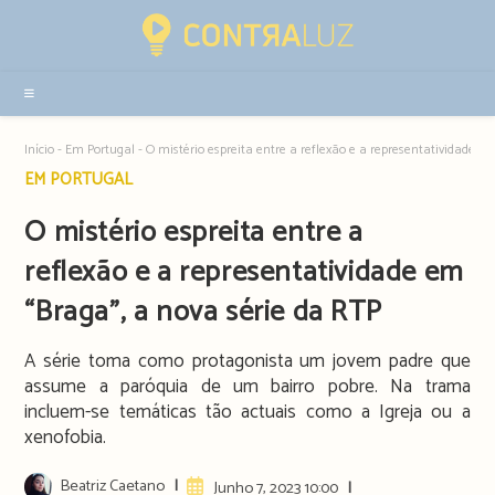
Resultados
da
pesquisa
-
sidebar
Início
-
Em Portugal
-
O mistério espreita entre a reflexão e a representatividade e
Post
EM PORTUGAL
category:
O mistério espreita entre a
reflexão e a representatividade em
“Braga”, a nova série da RTP
A série toma como protagonista um jovem padre que
assume a paróquia de um bairro pobre. Na trama
incluem-se temáticas tão actuais como a Igreja ou a
xenofobia.
Post
Beatriz Caetano
Artigo
Junho 7, 2023 10:00