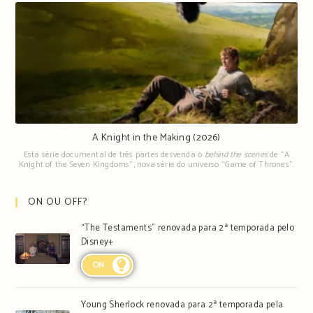
A Knight in the Making (2026)
Esta série documental de três partes desvenda o
behind the scenes
de "A
Knight of the Seven Kingdoms", nova série do universo "Game of Thrones".
ON OU OFF?
“The Testaments” renovada para 2ª temporada pelo
Disney+
ON
Young Sherlock renovada para 2ª temporada pela