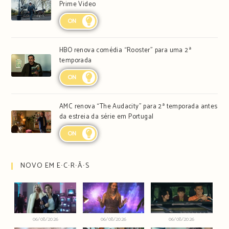
Prime Video
ON
HBO renova comédia “Rooster” para uma 2ª
temporada
ON
AMC renova “The Audacity” para 2ª temporada antes
da estreia da série em Portugal
ON
NOVO EM E∙C∙R∙Ã∙S
06/08/2026
06/08/2026
06/08/2026