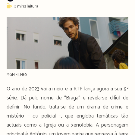
author:
publicado:
Reading
5 mins leitura
time:
MGN FILMES
O ano de 2023 vai a meio e a RTP lança agora a sua
9ª
série
. Dá pelo nome de “Braga” e revela-se difícil de
definir. No fundo, trata-se de um drama de crime e
mistério – ou policial –, que engloba temáticas tão
actuais como a Igreja ou a xenofobia. A personagem
principal é António, um jovem padre que regressa à terra