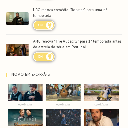
HBO renova comédia “Rooster” para uma 2ª
temporada
ON
AMC renova “The Audacity” para 2ª temporada antes
da estreia da série em Portugal
ON
NOVO EM E∙C∙R∙Ã∙S
07/08/2026
07/08/2026
07/08/2026