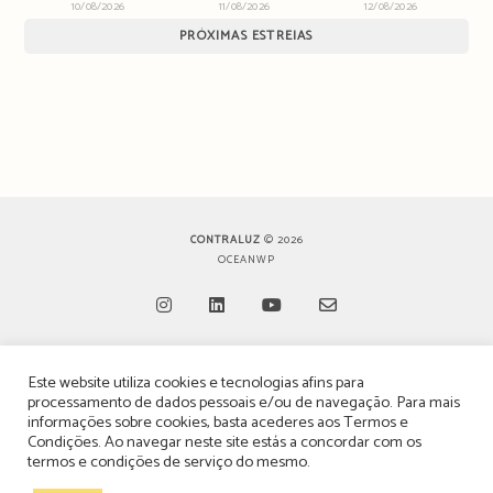
10/08/2026
11/08/2026
12/08/2026
PRÓXIMAS ESTREIAS
CONTRALUZ
© 2026
OCEANWP
Opens
Opens
Opens
Opens
Este website utiliza cookies e tecnologias afins para
in
in
in
in
TERMOS, CONDIÇÕES & POLÍTICA DE PRIVACIDADE
processamento de dados pessoais e/ou de navegação. Para mais
a
a
a
a
informações sobre cookies, basta acederes aos
Termos e
ESTATUTO EDITORIAL
Condições
. Ao navegar neste site estás a concordar com os
new
new
new
new
termos e condições de serviço do mesmo.
tab
tab
tab
tab
POLÍTICA DE PUBLICIDADE E ANÚNCIOS