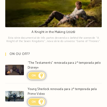
A Knight in the Making (2026)
Esta série documental de três partes desvenda o
behind the scenes
de "A
Knight of the Seven Kingdoms", nova série do universo "Game of Thrones".
ON OU OFF?
“The Testaments” renovada para 2ª temporada pelo
Disney+
ON
Young Sherlock renovada para 2ª temporada pela
Prime Video
ON