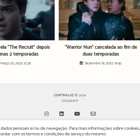
cela “The Recruit” depois
“Warrior Nun” cancelada ao fim de
enas 2 temporadas
duas temporadas
Março 25, 2025 12:30
Dezembro 19, 2022 19:42
CONTRALUZ
© 2026
OCEANWP
de dados pessoais e/ou de navegação. Para mais informações sobre cookies,
Opens
Opens
Opens
Opens
oncordar com os termos e condições de serviço do mesmo.
in
in
in
in
 POLÍTICA DE PRIVACIDADE
ESTATUTO EDITORIAL
POLÍTICA DE PUBLICIDADE E AN