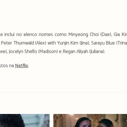
e inclui no elenco nomes como Minyeong Choi (Dae), Gia K
eter Thurnwald (Alex) with Yunjin Kim (Jina), Sarayu Blue (Trina
e), Jocelyn Shelfo (Madison) e Regan Aliyah (Juliana).
istos na
Netflix
.