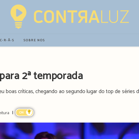
∙C∙R∙Ã∙S
SOBRE NÓS
” para 2ª temporada
beu boas críticas, chegando ao segundo lugar do top de séries 
eitura
ON