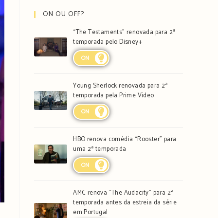
ON OU OFF?
“The Testaments” renovada para 2ª
temporada pelo Disney+
ON
Young Sherlock renovada para 2ª
temporada pela Prime Video
ON
HBO renova comédia “Rooster” para
uma 2ª temporada
ON
AMC renova “The Audacity” para 2ª
temporada antes da estreia da série
em Portugal