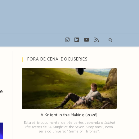
FORA DE CENA: DOCUSERIES
de
A Knight in the Making (2026)
Esta série documental de três partes desvenda o
behind
the scenes
de "A Knight of the Seven Kingdoms", nova
série do universo "Game of Thrones".