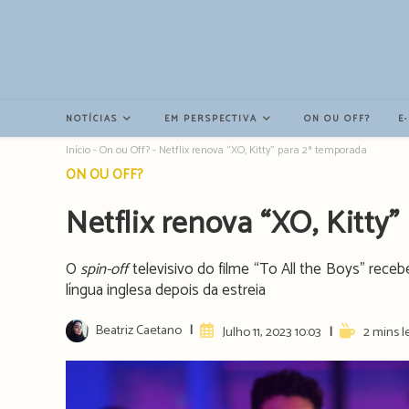
Resultados
da
pesquisa
-
sidebar
NOTÍCIAS
EM PERSPECTIVA
ON OU OFF?
E
Início
-
On ou Off?
-
Netflix renova “XO, Kitty” para 2ª temporada
Post
ON OU OFF?
category:
Netflix renova “XO, Kitty
O
spin-off
televisivo do filme “To All the Boys” rece
língua inglesa depois da estreia
Post
Beatriz Caetano
Artigo
Reading
Julho 11, 2023 10:03
2 mins l
author:
publicado:
time: