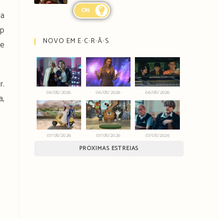
ON
da
op
NOVO EM E∙C∙R∙Ã∙S
de
r.
06/08/2026
06/08/2026
06/08/2026
a,
07/08/2026
07/08/2026
07/08/2026
PRÓXIMAS ESTREIAS