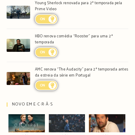
Young Sherlock renovada para 2ª temporada pela
Prime Video
ON
HBO renova comédia “Rooster” para uma 2ª
temporada
ON
AMC renova “The Audacity” para 2ª temporada antes
da estreia da série em Portugal
ON
NOVO EM E∙C∙R∙Ã∙S