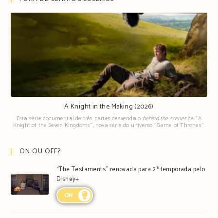
A Knight in the Making (2026)
Esta série documental de três partes desvenda o
behind the scenes
de "A
Knight of the Seven Kingdoms", nova série do universo "Game of Thrones".
ON OU OFF?
“The Testaments” renovada para 2ª temporada pelo
Disney+
ON