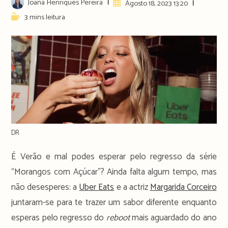
Post
Joana Henriques Pereira
Artigo
Agosto 18, 2023 13:20
author:
publicado:
Reading
3 mins leitura
time:
DR
É Verão e mal podes esperar pelo regresso da série
“Morangos com Açúcar”? Ainda falta algum tempo, mas
não desesperes: a
Uber Eats
e a actriz
Margarida Corceiro
juntaram-se para te trazer um sabor diferente enquanto
esperas pelo regresso do
reboot
mais aguardado do ano