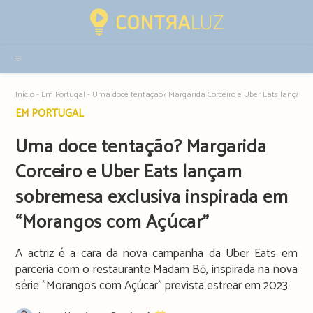
Resultados
da
pesquisa
-
sidebar
Início
-
Em Portugal
-
Uma doce tentação? Margarida Corceiro e Uber Eats lançam 
Post
EM PORTUGAL
category:
Uma doce tentação? Margarida
Corceiro e Uber Eats lançam
sobremesa exclusiva inspirada em
“Morangos com Açúcar”
A actriz é a cara da nova campanha da Uber Eats em
parceria com o restaurante Madam Bō, inspirada na nova
série "Morangos com Açúcar" prevista estrear em 2023.