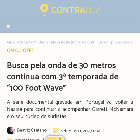
Resultados
da
pesquisa
-
sidebar
Início
-
On ou Off?
-
Busca pela onda de 30 metros continua com 3ª temporada de “
Post
ON OU OFF?
category:
Busca pela onda de 30 metros
continua com 3ª temporada de
“100 Foot Wave”
A série documental gravada em Portugal vai voltar à
Nazaré para continuar a acompanhar Garrett McNamara
e o seu núcleo de surfistas.
Post
Beatriz Caetano
Artigo
Setembro 1, 2023 12:14
author:
publicado:
Reading