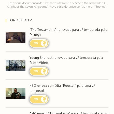
Esta série documental de três partes desvenda o
behind the scenes
de "A
Knight of the Seven Kingdoms", nova série do universo "Game of Thrones".
ON OU OFF?
“The Testaments” renovada para 2ª temporada pelo
Disney+
ON
Young Sherlock renovada para 2ª temporada pela
Prime Video
ON
HBO renova comédia “Rooster” para uma 2ª
temporada
ON
AMC renova “The Audacity” para 2ª temporada antes