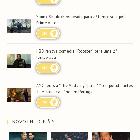
Young Sherlock renovada para 2ª temporada pela
Prime Video
ON
HBO renova comédia “Rooster” para uma 2ª
temporada
ON
AMC renova “The Audacity” para 2ª temporada antes
da estreia da série em Portugal
ON
NOVO EM E∙C∙R∙Ã∙S