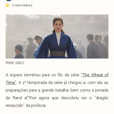
author:
publicado:
Reading
5 mins leitura
time:
PRIME VIDEO
A espera terminou para os fãs da série
“The Wheel of
Time”
. A 2ª temporada da série já chegou e, com ela, as
preparações para a grande batalha, bem como a jornada
de Rand al’Thor agora que descobriu ser o “dragão
renascido” da profecia.