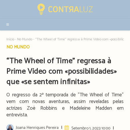
Resultados
da
pesquisa
-
sidebar
Início
-
No Mundo
-
“The Wheel of Time” regressa à Prime Video com «possibilidade
Post
NO MUNDO
category:
“The Wheel of Time” regressa à
Prime Video com «possibilidades»
que «se sentem infinitas»
O regresso da 2ª temporada de "The Wheel of Time"
vem com novas aventuras, assim reveladas pelas
actrizes Zoë Robbins e Madeleine Madden em
entrevista.
Post
Joana Henriques Pereira
Artigo
Setembro 1, 2023 10:00