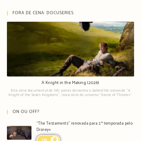
FORA DE CENA: DOCUSERIES
A Knight in the Making (2026)
Esta série documental de três partes desvenda o
behind the scenes
de "A
Knight of the Seven Kingdoms", nova série do universo "Game of Thrones".
ON OU OFF?
“The Testaments” renovada para 2ª temporada pelo
Disney+
ON