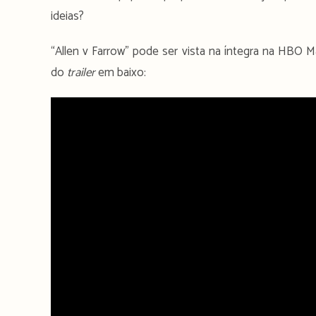
ideias?
“Allen v Farrow” pode ser vista na íntegra na HBO M
do
trailer
em baixo: