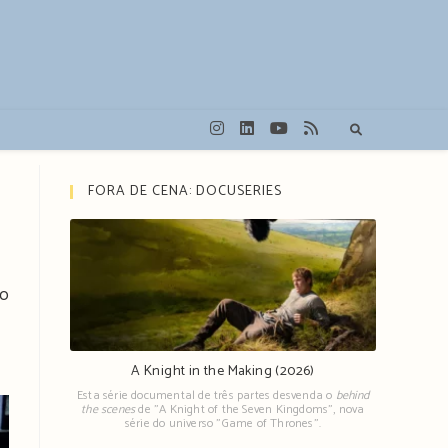
FORA DE CENA: DOCUSERIES
do
A Knight in the Making (2026)
Esta série documental de três partes desvenda o
behind
the scenes
de "A Knight of the Seven Kingdoms", nova
série do universo "Game of Thrones".