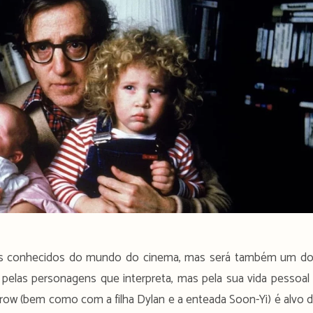
is conhecidos do mundo do cinema, mas será também um d
 pelas personagens que interpreta, mas pela sua vida pessoal
arrow (bem como com a filha Dylan e a enteada Soon-Yi) é alvo 