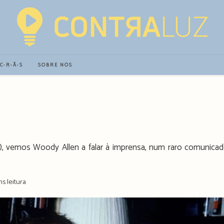
∙C∙R∙Ã∙S
SOBRE NÓS
), vemos Woody Allen a falar à imprensa, num raro comunica
ns leitura