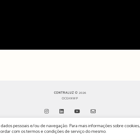
CONTRALUZ
© 2026
OCEANWP
de dados pessoais e/ou de navegação. Para mais informações sobre cookies,
Opens
Opens
Opens
Opens
oncordar com os termos e condições de serviço do mesmo.
in
in
in
in
 POLÍTICA DE PRIVACIDADE
ESTATUTO EDITORIAL
POLÍTICA DE PUBLICIDADE E AN