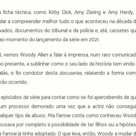
 ficha técnica, como Kirby Dick, Amy Ziering e Amy Herdy,
udar a compreender melhor tudo o que aconteceu na década 
dos, documentos do tribunal e da polícia e, até, cassetes q
é ao momento do lançamento da série em 2021.
), vemos Woody Allen a falar à imprensa, num raro comunica
 presente, a sublinhar como o seu lado da história tem vindo
liás, o fio condutor desta
docuseries
, relatando a forma co
rão ocorrido.
episódios da série para contar como se foi apercebendo de q
 um processo demorado uma vez que a actriz não consegu
ualquer tipo de abuso. Mia Farrow conta como conheceu Woo
ecusava por completo a possibilidade de ter filhos ou a hipóte
ia Farrow já tinha adoptado. O que leva, então, Woody a mudar 