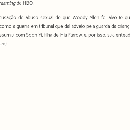
treaming
da
HBO
.
usação de abuso sexual de que Woody Allen foi alvo (e q
 como a guerra em tribunal que daí adveio pela guarda da crianç
sumiu com Soon-Yi, filha de Mia Farrow, e, por isso, sua entea
ar).