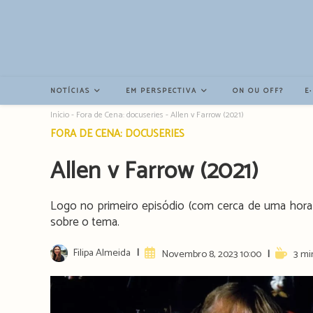
Resultados
da
pesquisa
-
sidebar
NOTÍCIAS
EM PERSPECTIVA
ON OU OFF?
E
Início
-
Fora de Cena: docuseries
-
Allen v Farrow (2021)
Post
FORA DE CENA: DOCUSERIES
category:
Allen v Farrow (2021)
Logo no primeiro episódio (com cerca de uma hora
sobre o tema.
Post
Filipa Almeida
Artigo
Reading
Novembro 8, 2023 10:00
3 mi
author:
publicado:
time: