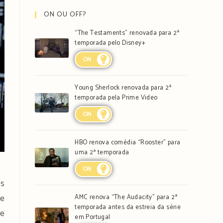
ON OU OFF?
“The Testaments” renovada para 2ª
temporada pelo Disney+
ON
Young Sherlock renovada para 2ª
temporada pela Prime Video
ON
HBO renova comédia “Rooster” para
uma 2ª temporada
ON
os
 e
AMC renova “The Audacity” para 2ª
temporada antes da estreia da série
de
em Portugal