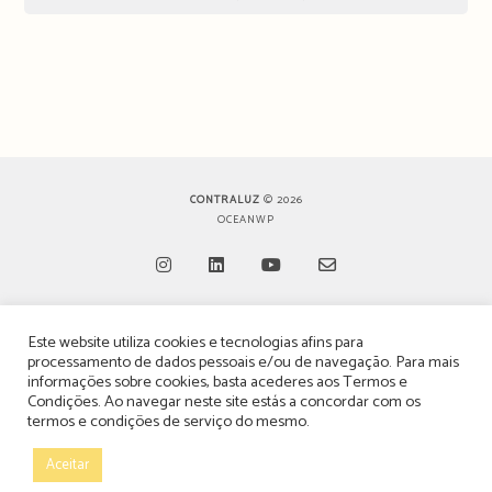
CONTRALUZ
© 2026
OCEANWP
Opens
Opens
Opens
Opens
Este website utiliza cookies e tecnologias afins para
in
in
in
in
TERMOS, CONDIÇÕES & POLÍTICA DE PRIVACIDADE
processamento de dados pessoais e/ou de navegação. Para mais
a
a
a
a
informações sobre cookies, basta acederes aos
Termos e
ESTATUTO EDITORIAL
Condições
. Ao navegar neste site estás a concordar com os
new
new
new
new
termos e condições de serviço do mesmo.
tab
tab
tab
tab
POLÍTICA DE PUBLICIDADE E ANÚNCIOS
Aceitar
CONTACTOS