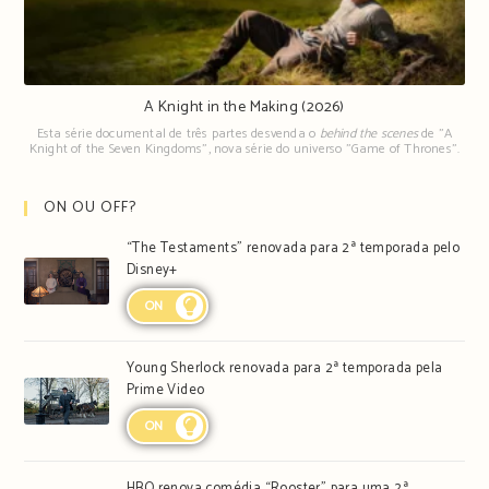
A Knight in the Making (2026)
Esta série documental de três partes desvenda o
behind the scenes
de "A
Knight of the Seven Kingdoms", nova série do universo "Game of Thrones".
ON OU OFF?
“The Testaments” renovada para 2ª temporada pelo
Disney+
ON
Young Sherlock renovada para 2ª temporada pela
Prime Video
ON
HBO renova comédia “Rooster” para uma 2ª