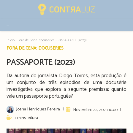
Resultados
da
pesquisa
-
sidebar
Início
-
Fora de Cena: docuseries
-
PASSAPORTE (2023)
Post
FORA DE CENA: DOCUSERIES
category:
PASSAPORTE (2023)
Da autoria do jornalista Diogo Torres, esta produção é
um conjunto de três episódios de uma docusérie
investigativa que explora a seguinte premissa: quanto
vale um passaporte português?
Post
Joana Henriques Pereira
Artigo
Novembro 22, 2023 10:00
author:
publicado:
Reading
3 mins leitura
time: