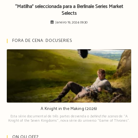
“Matilha” seleccionada para a Berlinale Series Market
Selects
Janeiro 19, 2024 09:30
FORA DE CENA: DOCUSERIES
A Knight in the Making (2026)
Esta série documental de três partes desvenda o
behind the scenes
de "A
Knight of the Seven Kingdoms", nova série do universo "Game of Thrones".
ON OU OFF?