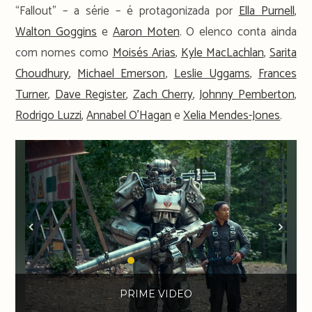
“Fallout” – a série – é protagonizada por
Ella Purnell
,
Walton Goggins
e
Aaron Moten
. O elenco conta ainda
com nomes como
Moisés Arias
,
Kyle MacLachlan
,
Sarita
Choudhury
,
Michael Emerson
,
Leslie Uggams
,
Frances
Turner
,
Dave Register
,
Zach Cherry
,
Johnny Pemberton
,
Rodrigo Luzzi
,
Annabel O’Hagan
e
Xelia Mendes-Jones
.
PRIME VIDEO