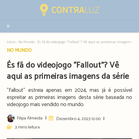
Resultados
da
pesquisa
-
sidebar
Início
-
No Mundo
-
És fã do videojogo “Fallout”? Vê aqui as primeiras imagens da s
Post
NO MUNDO
category:
És fã do videojogo “Fallout”? Vê
aqui as primeiras imagens da série
"Fallout" estreia apenas em 2024, mas já é possível
espreitar as primeiras imagens desta série baseada no
videojogo mais vendido no mundo.
Post
Filipa Almeida
Artigo
Dezembro 4, 2023 12:00
author:
publicado:
Reading
3 mins leitura
time: