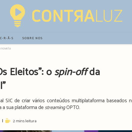
∙C∙R∙Ã∙S
SOBRE NÓS
enovela “Papel Principal”
s Eleitos”: o
spin-off
da
l”
nal SIC de criar vários conteúdos multiplataforma baseados 
ra a sua plataforma de
streaming
OPTO.
Reading
2 mins leitura
time: