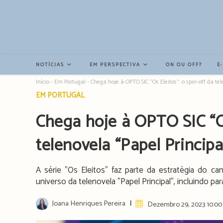
Resultados
da
pesquisa
-
sidebar
NOTÍCIAS
EM PERSPECTIVA
ON OU OFF?
E
Início
-
Em Portugal
-
Chega hoje à OPTO SIC “Os Eleitos”: o spin-off da tel
Post
EM PORTUGAL
category:
Chega hoje à OPTO SIC “O
telenovela “Papel Principa
A série "Os Eleitos" faz parte da estratégia do ca
universo da telenovela "Papel Principal", incluindo pa
Post
Joana Henriques Pereira
Artigo
Dezembro 29, 2023 10:00
author:
publicado: