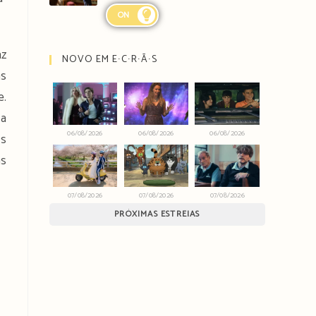
ON
az
NOVO EM E∙C∙R∙Ã∙S
as
e.
 a
06/08/2026
06/08/2026
06/08/2026
Os
as
07/08/2026
07/08/2026
07/08/2026
PRÓXIMAS ESTREIAS