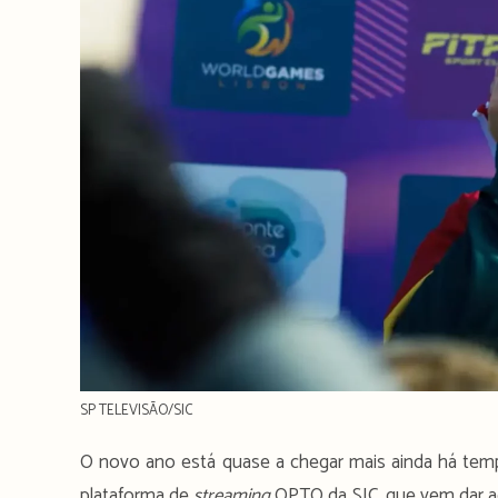
SP TELEVISÃO/SIC
O novo ano está quase a chegar mais ainda há tempo
plataforma de
streaming
OPTO da SIC, que vem dar ao