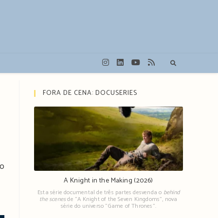
FORA DE CENA: DOCUSERIES
no
A Knight in the Making (2026)
Esta série documental de três partes desvenda o
behind
the scenes
de "A Knight of the Seven Kingdoms", nova
série do universo "Game of Thrones".