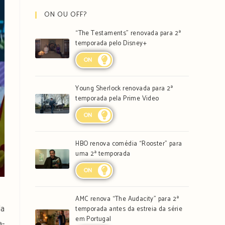
ON OU OFF?
“The Testaments” renovada para 2ª
temporada pelo Disney+
ON
Young Sherlock renovada para 2ª
temporada pela Prime Video
ON
HBO renova comédia “Rooster” para
uma 2ª temporada
ON
AMC renova “The Audacity” para 2ª
da
temporada antes da estreia da série
em Portugal
a-