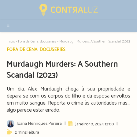
Resultados
da
pesquisa
-
sidebar
Início
-
Fora de Cena: docuseries
-
Murdaugh Murders: A Southern Scandal (2023)
Post
FORA DE CENA: DOCUSERIES
category:
Murdaugh Murders: A Southern
Scandal (2023)
Um dia, Alex Murdaugh chega à sua propriedade e
depara-se com os corpos do filho e da esposa envoltos
em muito sangue. Reporta o crime às autoridades mas...
algo parece estar errado.
Post
Joana Henriques Pereira
Artigo
Janeiro 10, 2024 12:00
author:
publicado:
Reading
2 mins leitura