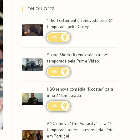
ON OU OFF?
“The Testaments” renovada para 2ª
temporada pelo Disney+
ON
Young Sherlock renovada para 2ª
temporada pela Prime Video
ON
HBO renova comédia “Rooster” para
uma 2ª temporada
ON
AMC renova “The Audacity” para 2ª
temporada antes da estreia da série
em Portugal