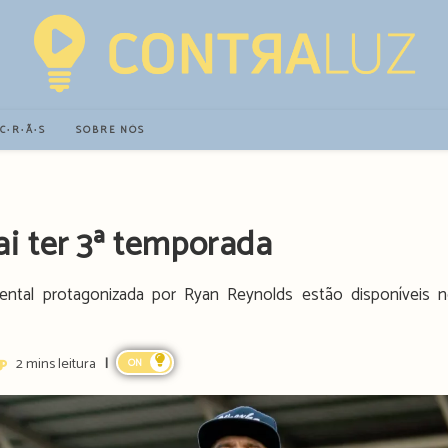
∙C∙R∙Ã∙S
SOBRE NÓS
i ter 3ª temporada
ental protagonizada por Ryan Reynolds estão disponíveis 
eading
2 mins leitura
ON
ime: