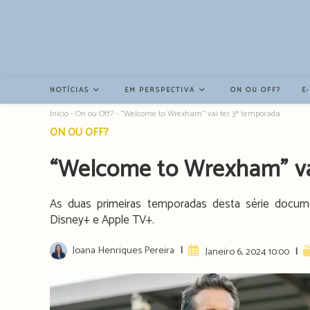
Resultados
da
pesquisa
-
sidebar
NOTÍCIAS
EM PERSPECTIVA
ON OU OFF?
E
Início
-
On ou Off?
-
“Welcome to Wrexham” vai ter 3ª temporada
Post
ON OU OFF?
category:
“Welcome to Wrexham” va
As duas primeiras temporadas desta série docum
Disney+ e Apple TV+.
Post
Joana Henriques Pereira
Artigo
R
Janeiro 6, 2024 10:00
author:
publicado:
t