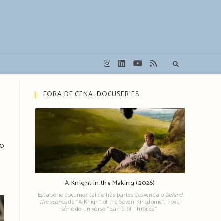
FORA DE CENA: DOCUSERIES
no
A Knight in the Making (2026)
Esta série documental de três partes desvenda o
behind
the scenes
de "A Knight of the Seven Kingdoms", nova
série do universo "Game of Thrones".