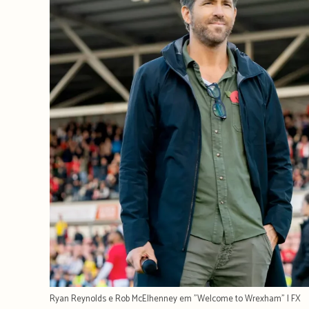
Ryan Reynolds e Rob McElhenney em "Welcome to Wrexham" | FX