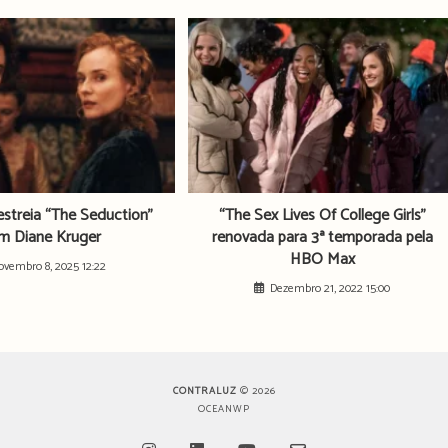
streia “The Seduction”
“The Sex Lives Of College Girls”
m Diane Kruger
renovada para 3ª temporada pela
HBO Max
ovembro 8, 2025 12:22
Dezembro 21, 2022 15:00
CONTRALUZ
© 2026
OCEANWP