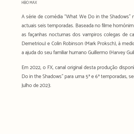
HBO MAX
A série de comédia “What We Do in the Shadows” não
actuais seis temporadas. Baseada no filme homóni
as façanhas nocturnas dos vampiros colegas de cas
Demetriou) e Colin Robinson (Mark Proksch), à me
a ajuda do seu familiar humano Guillermo (Harvey Guil
Em 2022, o FX, canal original desta produção dispo
Do in the Shadows” para uma 5ª e 6ª temporadas, sen
Julho de 2023.