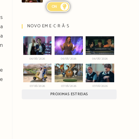
ON
as
ha
NOVO EM E∙C∙R∙Ã∙S
ia
om
06/08/2026
06/08/2026
06/08/2026
We
de
07/08/2026
07/08/2026
07/08/2026
PRÓXIMAS ESTREIAS