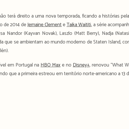
 terá direito a uma nova temporada, ficando a histórias pel
mo de 2014 de
Jemaine Clement
e
Taika Waititi
, a série acompan
a Nandor (Kayvan Novak), Laszlo (Matt Berry), Nadja (Natas
dida que se ambientam ao mundo moderno de Staten Island, c
lén).
nível em Portugal na
HBO Max
e no
Disney+
, renovou “What 
do que a primeira estreou em território norte-americano a 13 