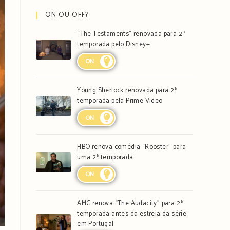
ON OU OFF?
“The Testaments” renovada para 2ª
temporada pelo Disney+
ON
Young Sherlock renovada para 2ª
temporada pela Prime Video
ON
HBO renova comédia “Rooster” para
uma 2ª temporada
ON
AMC renova “The Audacity” para 2ª
temporada antes da estreia da série
em Portugal