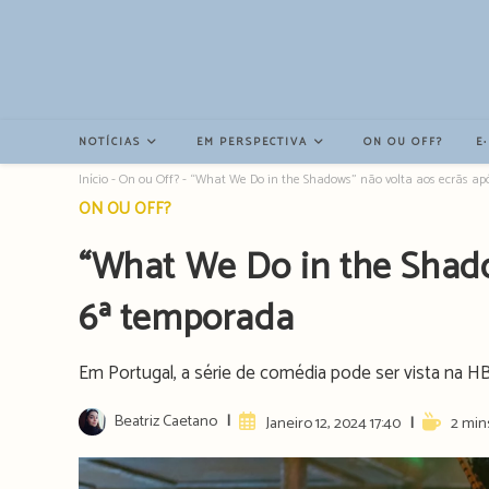
Resultados
da
pesquisa
-
sidebar
NOTÍCIAS
EM PERSPECTIVA
ON OU OFF?
E
Início
-
On ou Off?
-
“What We Do in the Shadows” não volta aos ecrãs ap
Post
ON OU OFF?
category:
“What We Do in the Shado
6ª temporada
Em Portugal, a série de comédia pode ser vista na 
Post
Beatriz Caetano
Artigo
Reading
Janeiro 12, 2024 17:40
2 mins
author:
publicado:
time: