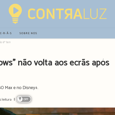
∙C∙R∙Ã∙S
SOBRE NÓS
ós 6ª temporada
ws” não volta aos ecrãs após
HBO Max e no Disney+.
 leitura
OFF