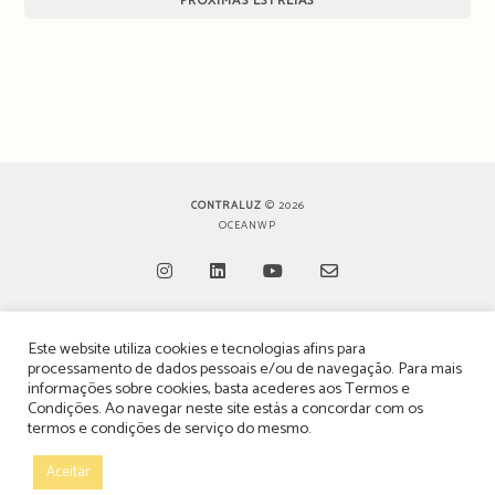
PRÓXIMAS ESTREIAS
CONTRALUZ
© 2026
OCEANWP
Opens
Opens
Opens
Opens
Este website utiliza cookies e tecnologias afins para
in
in
in
in
TERMOS, CONDIÇÕES & POLÍTICA DE PRIVACIDADE
processamento de dados pessoais e/ou de navegação. Para mais
a
a
a
a
informações sobre cookies, basta acederes aos
Termos e
ESTATUTO EDITORIAL
Condições
. Ao navegar neste site estás a concordar com os
new
new
new
new
termos e condições de serviço do mesmo.
tab
tab
tab
tab
POLÍTICA DE PUBLICIDADE E ANÚNCIOS
Aceitar
CONTACTOS