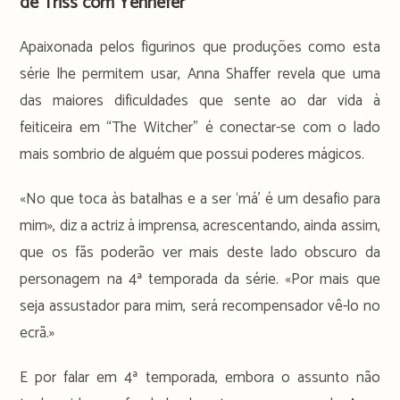
de Triss com Yennefer
Apaixonada pelos figurinos que produções como esta
série lhe permitem usar, Anna Shaffer revela que uma
das maiores dificuldades que sente ao dar vida à
feiticeira em “The Witcher” é conectar-se com o lado
mais sombrio de alguém que possui poderes mágicos.
«No que toca às batalhas e a ser ‘má’ é um desafio para
mim», diz a actriz à imprensa, acrescentando, ainda assim,
que os fãs poderão ver mais deste lado obscuro da
personagem na 4ª temporada da série. «Por mais que
seja assustador para mim, será recompensador vê-lo no
ecrã.»
E por falar em 4ª temporada, embora o assunto não