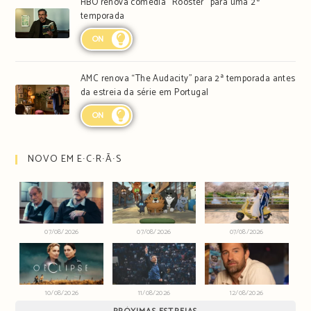
HBO renova comédia “Rooster” para uma 2ª
temporada
ON
AMC renova “The Audacity” para 2ª temporada antes
da estreia da série em Portugal
ON
NOVO EM E∙C∙R∙Ã∙S
07/08/2026
07/08/2026
07/08/2026
10/08/2026
11/08/2026
12/08/2026