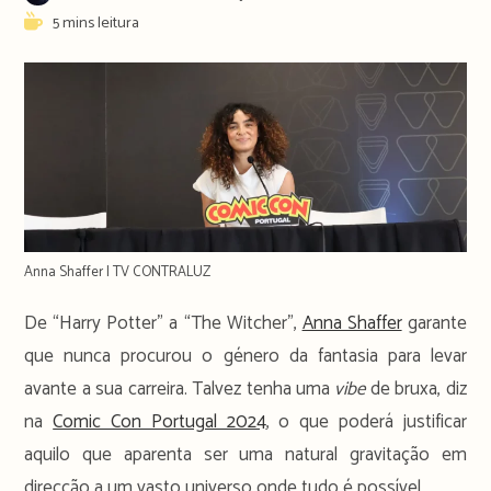
author:
publicado:
Reading
5 mins leitura
time:
Anna Shaffer | TV CONTRALUZ
De “Harry Potter” a “The Witcher”,
Anna Shaffer
garante
que nunca procurou o género da fantasia para levar
avante a sua carreira. Talvez tenha uma
vibe
de bruxa, diz
na
Comic Con Portugal 2024
, o que poderá justificar
aquilo que aparenta ser uma natural gravitação em
direcção a um vasto universo onde tudo é possível.