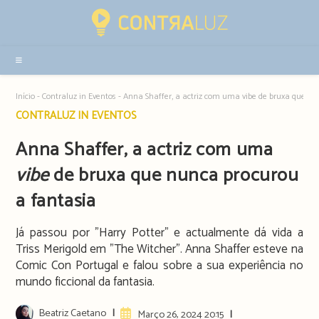
Resultados
da
pesquisa
-
sidebar
Início
-
Contraluz in Eventos
-
Anna Shaffer, a actriz com uma vibe de bruxa que nu
Post
CONTRALUZ IN EVENTOS
category:
Anna Shaffer, a actriz com uma
vibe
de bruxa que nunca procurou
a fantasia
Já passou por "Harry Potter" e actualmente dá vida a
Triss Merigold em "The Witcher". Anna Shaffer esteve na
Comic Con Portugal e falou sobre a sua experiência no
mundo ficcional da fantasia.
Post
Beatriz Caetano
Artigo
Março 26, 2024 20:15