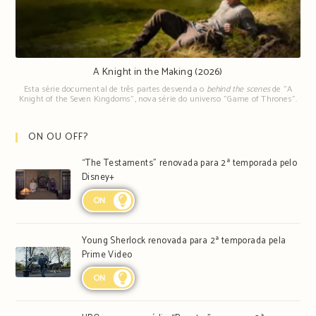
A Knight in the Making (2026)
Esta série documental de três partes desvenda o
behind the scenes
de "A
Knight of the Seven Kingdoms", nova série do universo "Game of Thrones".
ON OU OFF?
“The Testaments” renovada para 2ª temporada pelo
Disney+
ON
Young Sherlock renovada para 2ª temporada pela
Prime Video
ON