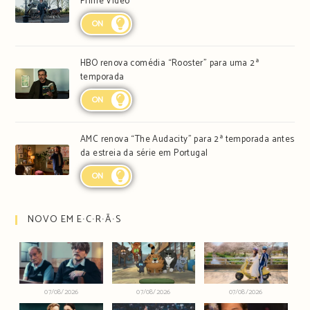
Prime Video
ON
HBO renova comédia “Rooster” para uma 2ª
temporada
ON
AMC renova “The Audacity” para 2ª temporada antes
da estreia da série em Portugal
ON
NOVO EM E∙C∙R∙Ã∙S
07/08/2026
07/08/2026
07/08/2026