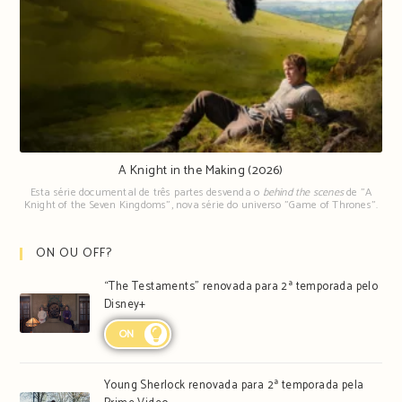
A Knight in the Making (2026)
Esta série documental de três partes desvenda o
behind the scenes
de "A
Knight of the Seven Kingdoms", nova série do universo "Game of Thrones".
ON OU OFF?
“The Testaments” renovada para 2ª temporada pelo
Disney+
ON
Young Sherlock renovada para 2ª temporada pela