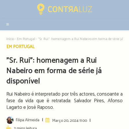
Resultados
da
pesquisa
-
sidebar
Início
-
Em Portugal
-
”Sr. Rui”: homenagem a Rui Nabeiro em forma de série já dis
Post
EM PORTUGAL
category:
”Sr. Rui”: homenagem a Rui
Nabeiro em forma de série já
disponível
Rui Nabeiro é interpretado por três actores, consoante a
fase da vida que é retratada: Salvador Pires, Afonso
Lagarto e José Raposo.
Post
Filipa Almeida
Artigo
Março 20, 2024 11:00
author:
publicado:
Reading
2 mins leitura