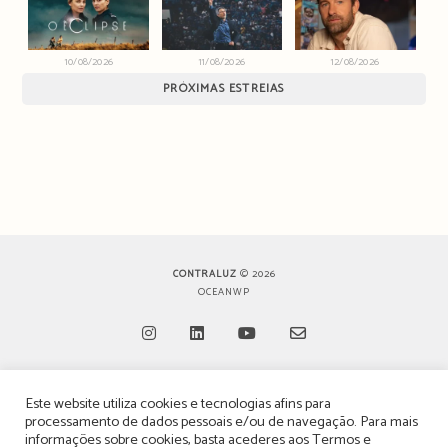
10/08/2026
11/08/2026
12/08/2026
PRÓXIMAS ESTREIAS
CONTRALUZ
© 2026
OCEANWP
Opens
Opens
Opens
Opens
Este website utiliza cookies e tecnologias afins para
in
in
in
in
TERMOS, CONDIÇÕES & POLÍTICA DE PRIVACIDADE
processamento de dados pessoais e/ou de navegação. Para mais
a
a
a
a
informações sobre cookies, basta acederes aos
Termos e