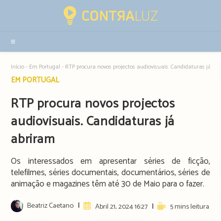
Resultados
da
pesquisa
-
sidebar
Início
-
Em Portugal
-
RTP procura novos projectos audiovisuais. Candidaturas já ab
Post
EM PORTUGAL
category:
RTP procura novos projectos
audiovisuais. Candidaturas já
abriram
Os interessados em apresentar séries de ficção,
telefilmes, séries documentais, documentários, séries de
animação e magazines têm até 30 de Maio para o fazer.
Post
Beatriz Caetano
Artigo
Reading
Abril 21, 2024 16:27
5 mins leitura
author:
publicado:
time: