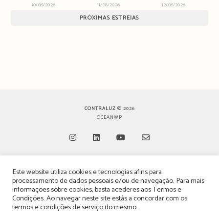
10/08/2026
11/08/2026
12/08/2026
PRÓXIMAS ESTREIAS
CONTRALUZ
© 2026
OCEANWP
Opens
Opens
Opens
Opens
Este website utiliza cookies e tecnologias afins para
in
in
in
in
TERMOS, CONDIÇÕES & POLÍTICA DE PRIVACIDADE
processamento de dados pessoais e/ou de navegação. Para mais
a
a
a
a
informações sobre cookies, basta acederes aos
Termos e
ESTATUTO EDITORIAL
Condições
. Ao navegar neste site estás a concordar com os
new
new
new
new
termos e condições de serviço do mesmo.
tab
tab
tab
tab
POLÍTICA DE PUBLICIDADE E ANÚNCIOS