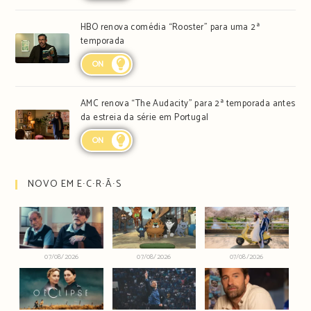
HBO renova comédia “Rooster” para uma 2ª
temporada
ON
AMC renova “The Audacity” para 2ª temporada antes
da estreia da série em Portugal
ON
NOVO EM E∙C∙R∙Ã∙S
07/08/2026
07/08/2026
07/08/2026