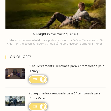
A Knight in the Making (2026)
Esta série documental de três partes desvenda o
behind the scenes
de "A
Knight of the Seven Kingdoms", nova série do universo "Game of Thrones".
ON OU OFF?
“The Testaments” renovada para 2ª temporada pelo
Disney+
ON
Young Sherlock renovada para 2ª temporada pela
Prime Video
ON