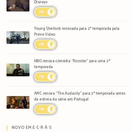
Disney+
ON
Young Sherlock renovada para 2ª temporada pela
Prime Video
ON
HBO renova comédia “Rooster” para uma 2ª
temporada
ON
AMC renova “The Audacity” para 2ª temporada antes
da estreia da série em Portugal
ON
NOVO EM E∙C∙R∙Ã∙S