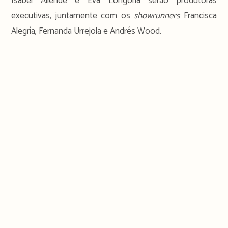
Isabel Allende e Eva Longoria serão produtoras
executivas, juntamente com os
showrunners
Francisca
Alegría, Fernanda Urrejola e Andrés Wood.