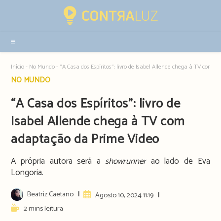
Resultados
da
pesquisa
-
sidebar
Início
-
No Mundo
-
“A Casa dos Espíritos”: livro de Isabel Allende chega à TV com 
Post
NO MUNDO
category:
“A Casa dos Espíritos”: livro de
Isabel Allende chega à TV com
adaptação da Prime Video
A própria autora será a
showrunner
ao lado de Eva
Longoria.
Post
Beatriz Caetano
Artigo
Agosto 10, 2024 11:19
author:
publicado:
Reading
2 mins leitura
time: