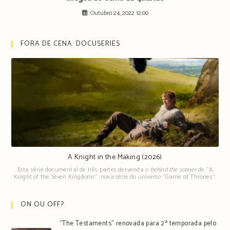
Outubro 24, 2022 12:00
FORA DE CENA: DOCUSERIES
A Knight in the Making (2026)
Esta série documental de três partes desvenda o
behind the scenes
de "A
Knight of the Seven Kingdoms", nova série do universo "Game of Thrones".
ON OU OFF?
“The Testaments” renovada para 2ª temporada pelo