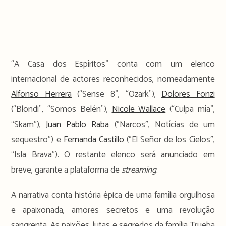
“A Casa dos Espíritos” conta com um elenco
internacional de actores reconhecidos, nomeadamente
Alfonso Herrera
(“Sense 8”, “Ozark”),
Dolores Fonzi
(“Blondi”, “Somos Belén”),
Nicole Wallace
(“Culpa mía”,
“Skam”),
Juan Pablo Raba
(“Narcos”, Notícias de um
sequestro”) e
Fernanda Castillo
(“El Señor de los Cielos”,
“Isla Brava”). O restante elenco será anunciado em
breve, garante a plataforma de
streaming
.
A narrativa conta história épica de uma família orgulhosa
e apaixonada, amores secretos e uma revolução
sangrenta. As paixões, lutas e segredos da família Trueba