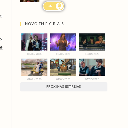
ON
lo
NOVO EM E∙C∙R∙Ã∙S
s
,
de
06/08/2026
06/08/2026
06/08/2026
07/08/2026
07/08/2026
07/08/2026
PRÓXIMAS ESTREIAS