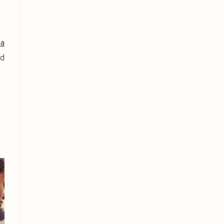
na
rd