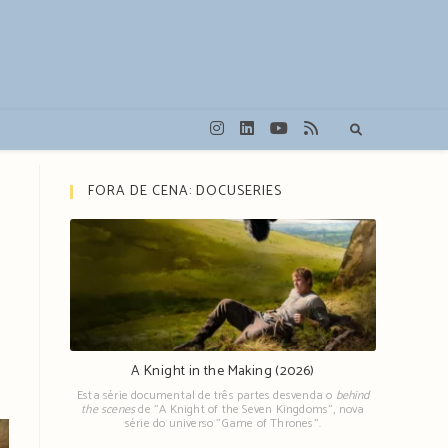
FORA DE CENA: DOCUSERIES
A Knight in the Making (2026)
Esta série documental de três partes desvenda o
behind
the scenes
de "A Knight of the Seven Kingdoms", nova
série do universo "Game of Thrones".