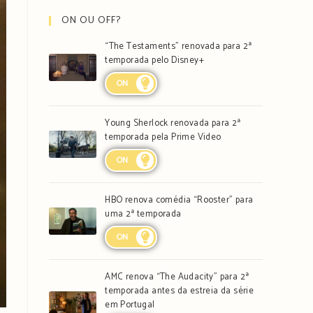
ON OU OFF?
“The Testaments” renovada para 2ª
temporada pelo Disney+
ON
Young Sherlock renovada para 2ª
temporada pela Prime Video
ON
HBO renova comédia “Rooster” para
uma 2ª temporada
ON
AMC renova “The Audacity” para 2ª
temporada antes da estreia da série
em Portugal