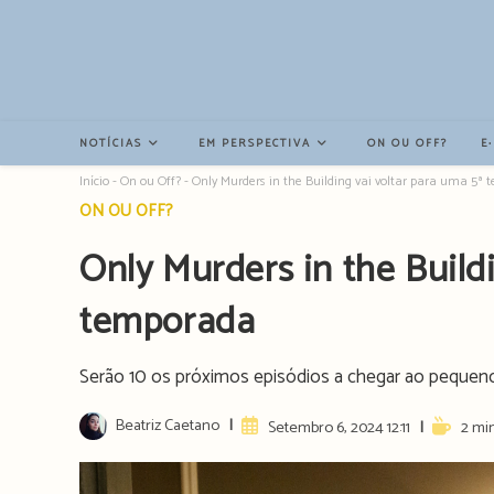
Resultados
da
pesquisa
-
sidebar
NOTÍCIAS
EM PERSPECTIVA
ON OU OFF?
E
Início
-
On ou Off?
-
Only Murders in the Building vai voltar para uma 5ª
Post
ON OU OFF?
category:
Only Murders in the Build
temporada
Serão 10 os próximos episódios a chegar ao pequeno
Post
Beatriz Caetano
Artigo
Reading
Setembro 6, 2024 12:11
2 min
author:
publicado:
time: