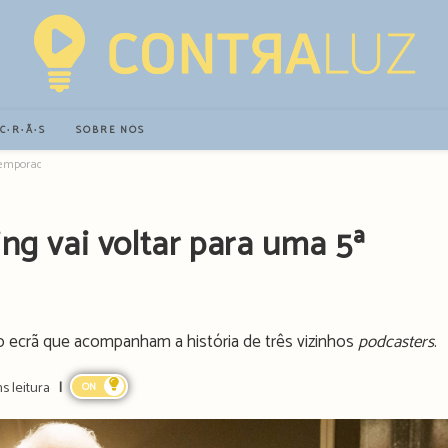
∙C∙R∙Ã∙S
SOBRE NÓS
 temporada
ing vai voltar para uma 5ª
 ecrã que acompanham a história de três vizinhos
podcasters
.
s leitura
ON