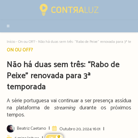
Resultados
da
pesquisa
-
sidebar
Início
-
On ou Off?
-
Não há duas sem três: “Rabo de Peixe” renovada para 3ª temp
Post
ON OU OFF?
category:
Não há duas sem três: “Rabo de
Peixe” renovada para 3ª
temporada
A série portuguesa vai continuar a ser presença assídua
na plataforma de
streaming
durante os próximos
tempos.
Post
Beatriz Caetano
Artigo
Outubro 20, 2024 16:01
author:
publicado:
Reading