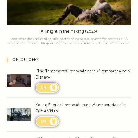
A Knight in the Making (2026)
Esta série documental de três partes desvenda o
behind the scenes
de "A
Knight of the Seven Kingdoms", nova série do universo "Game of Thrones".
ON OU OFF?
“The Testaments” renovada para 2ª temporada pelo
Disney+
ON
Young Sherlock renovada para 2ª temporada pela
Prime Video
ON