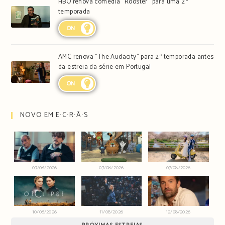
HBO renova comédia “Rooster” para uma 2ª
temporada
ON
AMC renova “The Audacity” para 2ª temporada antes
da estreia da série em Portugal
ON
NOVO EM E∙C∙R∙Ã∙S
07/08/2026
07/08/2026
07/08/2026
10/08/2026
11/08/2026
12/08/2026