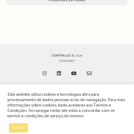
PRÓXIMAS ESTREIAS
CONTRALUZ
© 2026
OCEANWP
Opens
Opens
Opens
Opens
Este website utiliza cookies e tecnologias afins para
in
in
in
in
TERMOS, CONDIÇÕES & POLÍTICA DE PRIVACIDADE
processamento de dados pessoais e/ou de navegação. Para mais
a
a
a
a
informações sobre cookies, basta acederes aos
Termos e
ESTATUTO EDITORIAL
Condições
. Ao navegar neste site estás a concordar com os
new
new
new
new
termos e condições de serviço do mesmo.
tab
tab
tab
tab
POLÍTICA DE PUBLICIDADE E ANÚNCIOS
Aceitar
CONTACTOS