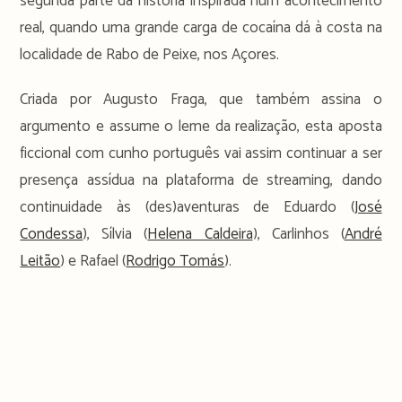
segunda parte da história inspirada num acontecimento
real, quando uma grande carga de cocaína dá à costa na
localidade de Rabo de Peixe, nos Açores.
Criada por Augusto Fraga, que também assina o
argumento e assume o leme da realização, esta aposta
ficcional com cunho português vai assim continuar a ser
presença assídua na plataforma de streaming, dando
continuidade às (des)aventuras de Eduardo (
José
Condessa
), Sílvia (
Helena Caldeira
), Carlinhos (
André
Leitão
) e Rafael (
Rodrigo Tomás
).