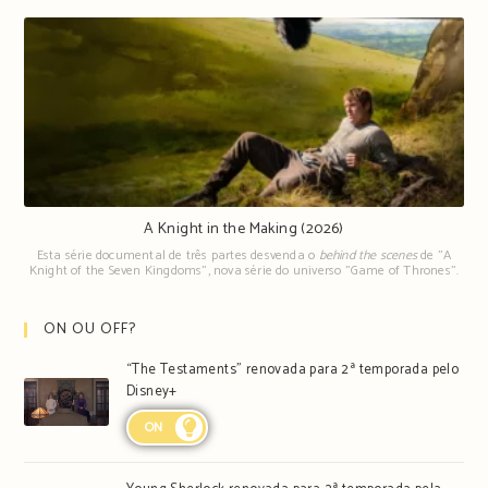
A Knight in the Making (2026)
Esta série documental de três partes desvenda o
behind the scenes
de "A
Knight of the Seven Kingdoms", nova série do universo "Game of Thrones".
ON OU OFF?
“The Testaments” renovada para 2ª temporada pelo
Disney+
ON