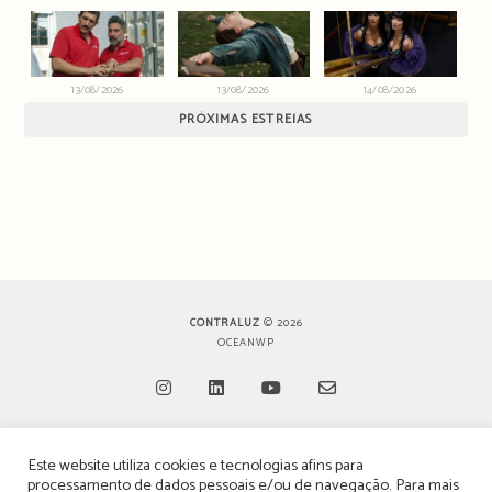
13/08/2026
13/08/2026
14/08/2026
PRÓXIMAS ESTREIAS
CONTRALUZ
© 2026
OCEANWP
Opens
Opens
Opens
Opens
Este website utiliza cookies e tecnologias afins para
in
in
in
in
TERMOS, CONDIÇÕES & POLÍTICA DE PRIVACIDADE
processamento de dados pessoais e/ou de navegação. Para mais