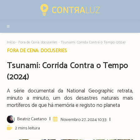
Resultados
da
pesquisa
-
sidebar
Início
-
Fora de Cena: docuseries
-
Tsunami: Corrida Contra o Tempo (2024)
Post
FORA DE CENA: DOCUSERIES
category:
Tsunami: Corrida Contra o Tempo
(2024)
A série documental da National Geographic retrata,
minuto a minuto, um dos desastres naturais mais
mortíferos de que há memória e registo no planeta
Post
Beatriz Caetano
Artigo
Novembro 27, 2024 10:33
author:
publicado:
Reading
2 mins leitura
time: