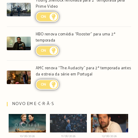
Young Sherlock renovada para 2ª temporada pela
Prime Video
ON
HBO renova comédia “Rooster” para uma 2ª
temporada
ON
AMC renova “The Audacity” para 2ª temporada antes
da estreia da série em Portugal
ON
NOVO EM E∙C∙R∙Ã∙S
10/08/2026
11/08/2026
12/08/2026