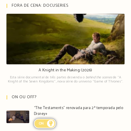
FORA DE CENA: DOCUSERIES
A Knight in the Making (2026)
Esta série documental de três partes desvenda o
behind the scenes
de "A
Knight of the Seven Kingdoms", nova série do universo "Game of Thrones".
ON OU OFF?
“The Testaments” renovada para 2ª temporada pelo
Disney+
ON