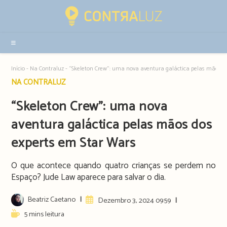
Resultados
da
pesquisa
-
sidebar
Início
-
Na Contraluz
-
“Skeleton Crew”: uma nova aventura galáctica pelas mãos d
Post
NA CONTRALUZ
category:
“Skeleton Crew”: uma nova
aventura galáctica pelas mãos dos
experts em Star Wars
O que acontece quando quatro crianças se perdem no
Espaço? Jude Law aparece para salvar o dia.
Post
Beatriz Caetano
Artigo
Dezembro 3, 2024 09:59
author:
publicado:
Reading
5 mins leitura
time: