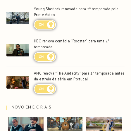
Young Sherlock renovada para 2ª temporada pela
Prime Video
ON
HBO renova comédia “Rooster” para uma 2ª
temporada
ON
AMC renova “The Audacity” para 2ª temporada antes
da estreia da série em Portugal
ON
NOVO EM E∙C∙R∙Ã∙S