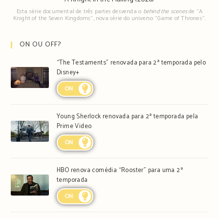
Esta série documental de três partes desvenda o
behind the scenes
de "A
Knight of the Seven Kingdoms", nova série do universo "Game of Thrones".
ON OU OFF?
“The Testaments” renovada para 2ª temporada pelo
Disney+
ON
Young Sherlock renovada para 2ª temporada pela
Prime Video
ON
HBO renova comédia “Rooster” para uma 2ª
temporada
ON