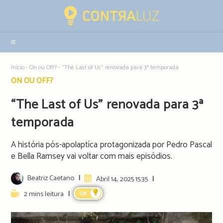
Resultados
da
pesquisa
-
sidebar
Início
-
On ou Off?
-
“The Last of Us” renovada para 3ª temporada
Post
ON OU OFF?
category:
“The Last of Us” renovada para 3ª
temporada
A história pós-apolaptíca protagonizada por Pedro Pascal
e Bella Ramsey vai voltar com mais episódios.
Post
Beatriz Caetano
Artigo
Abril 14, 2025 15:35
author:
publicado:
Reading
2 mins leitura
ON
time: