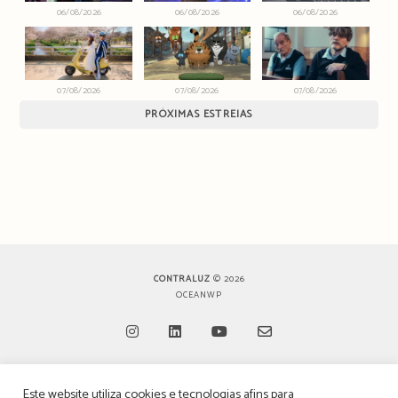
06/08/2026
06/08/2026
06/08/2026
07/08/2026
07/08/2026
07/08/2026
PRÓXIMAS ESTREIAS
CONTRALUZ
© 2026
OCEANWP
Opens
Opens
Opens
Opens
Este website utiliza cookies e tecnologias afins para