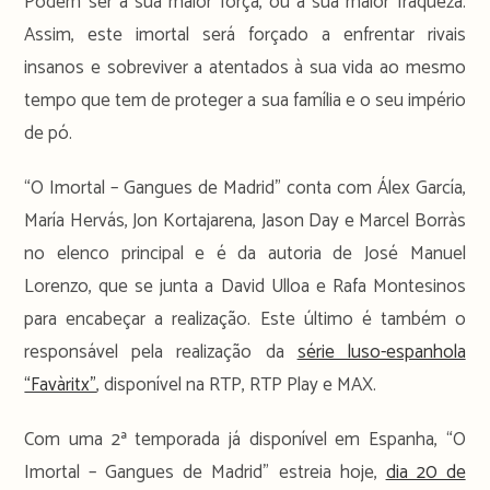
Podem ser a sua maior força, ou a sua maior fraqueza.
Assim, este imortal será forçado a enfrentar rivais
insanos e sobreviver a atentados à sua vida ao mesmo
tempo que tem de proteger a sua família e o seu império
de pó.
“O Imortal – Gangues de Madrid” conta com Álex García,
María Hervás, Jon Kortajarena, Jason Day e Marcel Borràs
no elenco principal e é da autoria de José Manuel
Lorenzo, que se junta a David Ulloa e Rafa Montesinos
para encabeçar a realização. Este último é também o
responsável pela realização da
série luso-espanhola
“Favàritx”
, disponível na RTP, RTP Play e MAX.
Com uma 2ª temporada já disponível em Espanha, “O
Imortal – Gangues de Madrid” estreia hoje,
dia 20 de