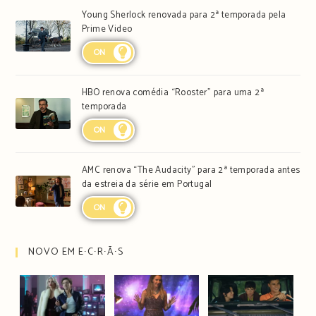
Young Sherlock renovada para 2ª temporada pela
Prime Video
ON
HBO renova comédia “Rooster” para uma 2ª
temporada
ON
AMC renova “The Audacity” para 2ª temporada antes
da estreia da série em Portugal
ON
NOVO EM E∙C∙R∙Ã∙S