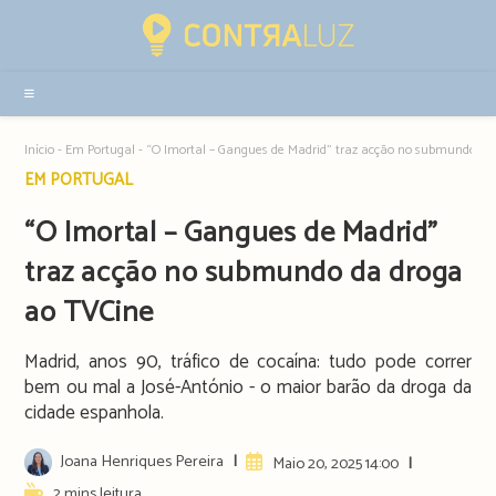
Resultados
da
pesquisa
-
sidebar
Início
-
Em Portugal
-
“O Imortal – Gangues de Madrid” traz acção no submundo da
Post
EM PORTUGAL
category:
“O Imortal – Gangues de Madrid”
traz acção no submundo da droga
ao TVCine
Madrid, anos 90, tráfico de cocaína: tudo pode correr
bem ou mal a José-António - o maior barão da droga da
cidade espanhola.
Post
Joana Henriques Pereira
Artigo
Maio 20, 2025 14:00
author:
publicado:
Reading
2 mins leitura