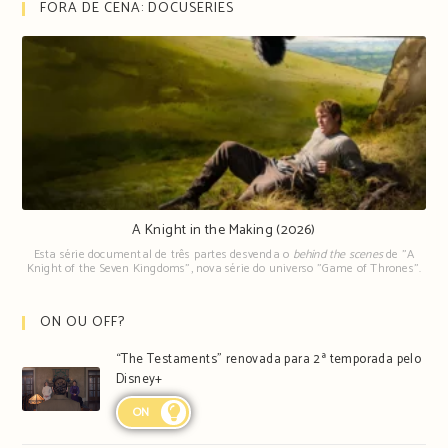
FORA DE CENA: DOCUSERIES
A Knight in the Making (2026)
Esta série documental de três partes desvenda o
behind the scenes
de "A
Knight of the Seven Kingdoms", nova série do universo "Game of Thrones".
ON OU OFF?
“The Testaments” renovada para 2ª temporada pelo
Disney+
ON