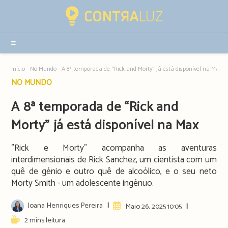
Resultados
da
pesquisa
-
sidebar
Início
-
No Mundo
-
A 8ª temporada de “Rick and Morty” já está disponível na Max
Post
NO MUNDO
category:
A 8ª temporada de “Rick and
Morty” já está disponível na Max
"Rick e Morty" acompanha as aventuras
interdimensionais de Rick Sanchez, um cientista com um
quê de génio e outro quê de alcoólico, e o seu neto
Morty Smith - um adolescente ingénuo.
Post
Joana Henriques Pereira
Artigo
Maio 26, 2025 10:05
author:
publicado:
Reading
2 mins leitura