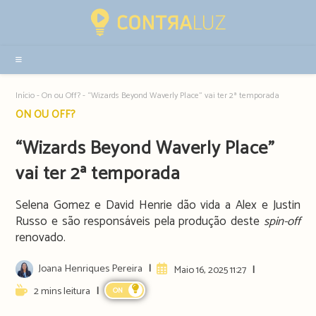
Resultados
da
pesquisa
-
sidebar
Início
-
On ou Off?
-
“Wizards Beyond Waverly Place” vai ter 2ª temporada
Post
ON OU OFF?
category:
“Wizards Beyond Waverly Place”
vai ter 2ª temporada
Selena Gomez e David Henrie dão vida a Alex e Justin
Russo e são responsáveis pela produção deste
spin-off
renovado.
Post
Joana Henriques Pereira
Artigo
Maio 16, 2025 11:27
author:
publicado:
Reading
2 mins leitura
ON
time: