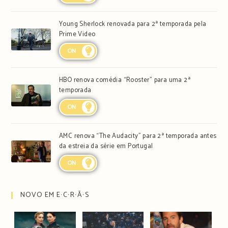
Young Sherlock renovada para 2ª temporada pela
Prime Video
ON
HBO renova comédia “Rooster” para uma 2ª
temporada
ON
AMC renova “The Audacity” para 2ª temporada antes
da estreia da série em Portugal
ON
NOVO EM E∙C∙R∙Ã∙S