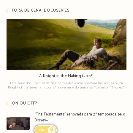
FORA DE CENA: DOCUSERIES
A Knight in the Making (2026)
Esta série documental de três partes desvenda o
behind the scenes
de "A
Knight of the Seven Kingdoms", nova série do universo "Game of Thrones".
ON OU OFF?
“The Testaments” renovada para 2ª temporada pelo
Disney+
ON