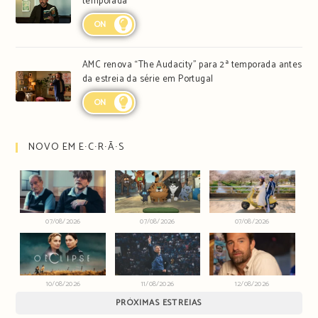
temporada
ON
AMC renova “The Audacity” para 2ª temporada antes
da estreia da série em Portugal
ON
NOVO EM E∙C∙R∙Ã∙S
07/08/2026
07/08/2026
07/08/2026
10/08/2026
11/08/2026
12/08/2026
PRÓXIMAS ESTREIAS