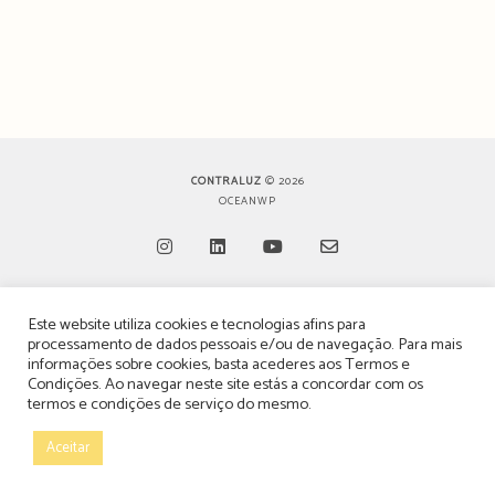
CONTRALUZ
© 2026
OCEANWP
Opens
Opens
Opens
Opens
Este website utiliza cookies e tecnologias afins para
in
in
in
in
TERMOS, CONDIÇÕES & POLÍTICA DE PRIVACIDADE
processamento de dados pessoais e/ou de navegação. Para mais
a
a
a
a
informações sobre cookies, basta acederes aos
Termos e
ESTATUTO EDITORIAL
Condições
. Ao navegar neste site estás a concordar com os
new
new
new
new
termos e condições de serviço do mesmo.
tab
tab
tab
tab
POLÍTICA DE PUBLICIDADE E ANÚNCIOS
Aceitar
CONTACTOS