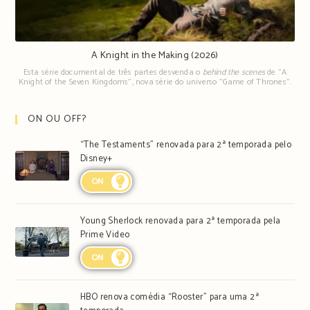
A Knight in the Making (2026)
Esta série documental de três partes desvenda o
behind the scenes
de "A
Knight of the Seven Kingdoms", nova série do universo "Game of Thrones".
ON OU OFF?
“The Testaments” renovada para 2ª temporada pelo
Disney+
ON
Young Sherlock renovada para 2ª temporada pela
Prime Video
ON
HBO renova comédia “Rooster” para uma 2ª