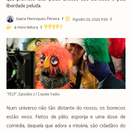
liberdade peluda.
Post
Joana Henriques Pereira
Artigo
Agosto 25, 2025 11:50
author:
publicado:
Reading
4 mins leitura
time:
"FELP", Episódio 2 | Coyote Vadio
Num universo não tão distante do nosso, os bonecos
estão vivos. Feitos de pêlo, esponja e uma dose de
comédia, daquela que adora a miséria, são cidadãos do