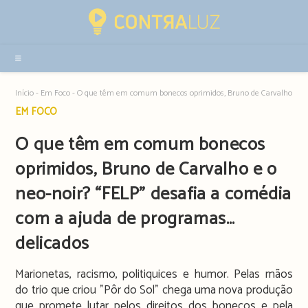
Resultados
da
pesquisa
-
sidebar
Início
-
Em Foco
-
O que têm em comum bonecos oprimidos, Bruno de Carvalho e o n
Post
EM FOCO
category:
O que têm em comum bonecos
oprimidos, Bruno de Carvalho e o
neo-noir? “FELP” desafia a comédia
com a ajuda de programas…
delicados
Marionetas, racismo, politiquices e humor. Pelas mãos
do trio que criou "Pôr do Sol" chega uma nova produção
que promete lutar pelos direitos dos bonecos e pela