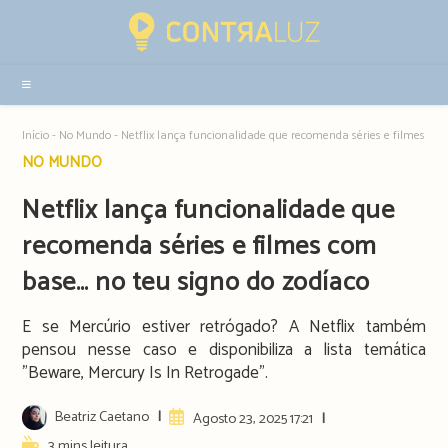
Resultados
da
pesquisa
-
sidebar
Início
-
No Mundo
-
Netflix lança funcionalidade que recomenda séries e filmes com
Post
NO MUNDO
category:
Netflix lança funcionalidade que
recomenda séries e filmes com
base… no teu signo do zodíaco
E se Mercúrio estiver retrógado? A Netflix também
pensou nesse caso e disponibiliza a lista temática
"Beware, Mercury Is In Retrogade".
Post
Beatriz Caetano
Artigo
Agosto 23, 2025 17:21
author:
publicado:
Reading
3 mins leitura