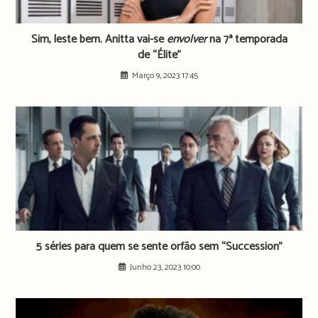
Sim, leste bem. Anitta vai-se
envolver
na 7ª temporada
de “Élite”
Março 9, 2023 17:45
5 séries para quem se sente órfão sem “Succession”
Junho 23, 2023 10:00