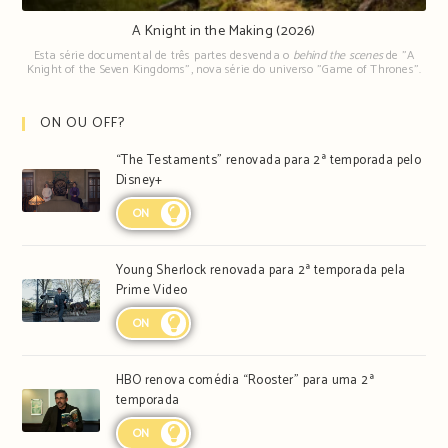
A Knight in the Making (2026)
Esta série documental de três partes desvenda o
behind the scenes
de "A
Knight of the Seven Kingdoms", nova série do universo "Game of Thrones".
ON OU OFF?
“The Testaments” renovada para 2ª temporada pelo
Disney+
ON
Young Sherlock renovada para 2ª temporada pela
Prime Video
ON
HBO renova comédia “Rooster” para uma 2ª
temporada
ON